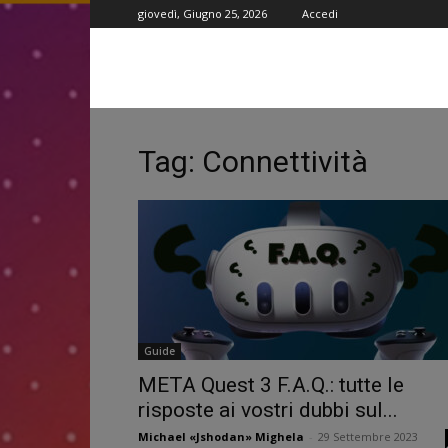
giovedì, Giugno 25, 2026
Accedi
Tag: Connettività
Guide
META Quest 3 F.A.Q.: tutte le
risposte ai vostri dubbi sul...
Michael «Jshodan» Mighela
-
29 Settembre 2023