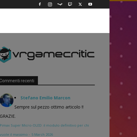
Commenti recenti
Stefano Emilio Marcon
Sempre sul pezzo ottimo articolo !!
GRAZIE.
Pimax Super Micro-OLED: il modulo definitivo per chi
vuole il massimo
·
5 March 2026