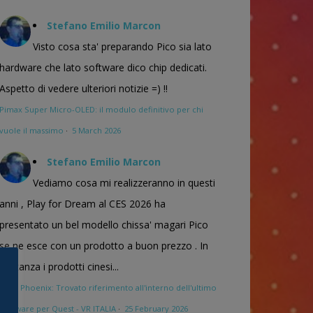
Stefano Emilio Marcon
Visto cosa sta' preparando Pico sia lato
hardware che lato software dico chip dedicati.
Aspetto di vedere ulteriori notizie =) !!
Pimax Super Micro-OLED: il modulo definitivo per chi
vuole il massimo
·
5 March 2026
Stefano Emilio Marcon
Vediamo cosa mi realizzeranno in questi
anni , Play for Dream al CES 2026 ha
presentato un bel modello chissa' magari Pico
se ne esce con un prodotto a buon prezzo . In
sostanza i prodotti cinesi...
Meta Phoenix: Trovato riferimento all'interno dell'ultimo
firmware per Quest - VR ITALIA
·
25 February 2026