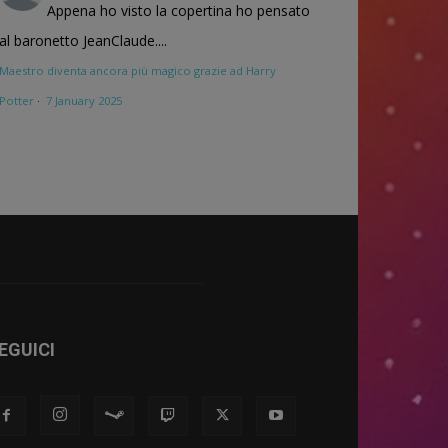
Appena ho visto la copertina ho pensato
al baronetto JeanClaude....
Maestro diventa ancora più magico grazie ad Harry
Potter
·
7 January 2025
EGUICI