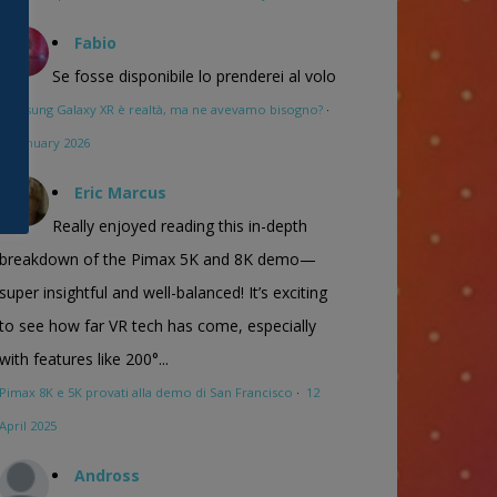
Fabio
Se fosse disponibile lo prenderei al volo
Samsung Galaxy XR è realtà, ma ne avevamo bisogno?
·
16 January 2026
Eric Marcus
Really enjoyed reading this in-depth
breakdown of the Pimax 5K and 8K demo—
super insightful and well-balanced! It’s exciting
to see how far VR tech has come, especially
with features like 200°...
Pimax 8K e 5K provati alla demo di San Francisco
·
12
April 2025
Andross