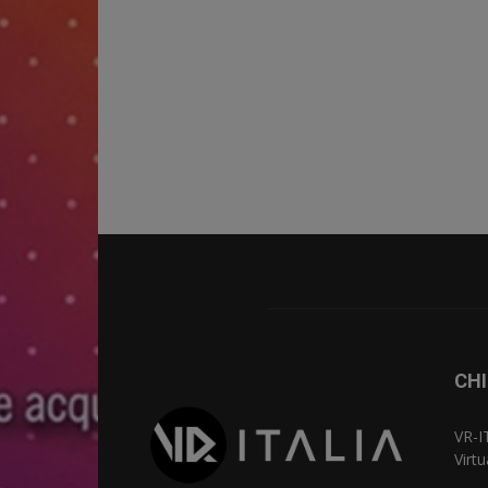
CHI
VR-I
Virt