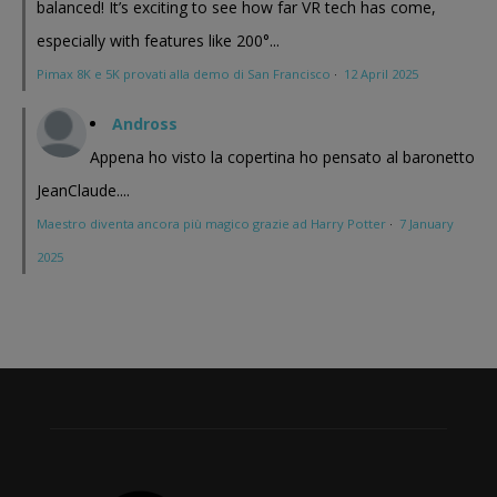
balanced! It’s exciting to see how far VR tech has come,
especially with features like 200°...
Pimax 8K e 5K provati alla demo di San Francisco
·
12 April 2025
Andross
Appena ho visto la copertina ho pensato al baronetto
JeanClaude....
Maestro diventa ancora più magico grazie ad Harry Potter
·
7 January
2025