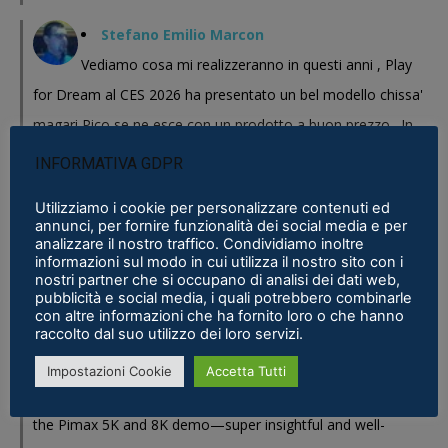
Stefano Emilio Marcon
Vediamo cosa mi realizzeranno in questi anni , Play
for Dream al CES 2026 ha presentato un bel modello chissa'
magari Pico se ne esce con un prodotto a buon prezzo . In
sostanza i prodotti cinesi...
INFORMATIVA GDPR
Meta Phoenix: Trovato riferimento all'interno dell'ultimo firmware per
Utilizziamo i cookie per personalizzare contenuti ed
Quest - VR ITALIA
·
25 February 2026
annunci, per fornire funzionalità dei social media e per
analizzare il nostro traffico. Condividiamo inoltre
Fabio
informazioni sul modo in cui utilizza il nostro sito con i
nostri partner che si occupano di analisi dei dati web,
Se fosse disponibile lo prenderei al volo
pubblicità e social media, i quali potrebbero combinarle
con altre informazioni che ha fornito loro o che hanno
Samsung Galaxy XR è realtà, ma ne avevamo bisogno?
·
16 January 2026
raccolto dal suo utilizzo dei loro servizi.
Eric Marcus
Impostazioni Cookie
Accetta Tutti
Really enjoyed reading this in-depth breakdown of
the Pimax 5K and 8K demo—super insightful and well-