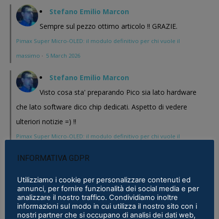
Stefano Emilio Marcon
Sempre sul pezzo ottimo articolo !! GRAZIE.
Pimax Super Micro-OLED: il modulo definitivo per chi vuole il
massimo
·
5 March 2026
Stefano Emilio Marcon
Visto cosa sta' preparando Pico sia lato hardware
che lato software dico chip dedicati. Aspetto di vedere
ulteriori notizie =) !!
Pimax Super Micro-OLED: il modulo definitivo per chi vuole il
massimo
·
5 March 2026
INFORMATIVA GDPR
Stefano Emilio Marcon
Utilizziamo i cookie per personalizzare contenuti ed
Vediamo cosa mi realizzeranno in questi anni , Play
annunci, per fornire funzionalità dei social media e per
analizzare il nostro traffico. Condividiamo inoltre
for Dream al CES 2026 ha presentato un bel modello chissa'
informazioni sul modo in cui utilizza il nostro sito con i
nostri partner che si occupano di analisi dei dati web,
magari Pico se ne esce con un prodotto a buon prezzo . In