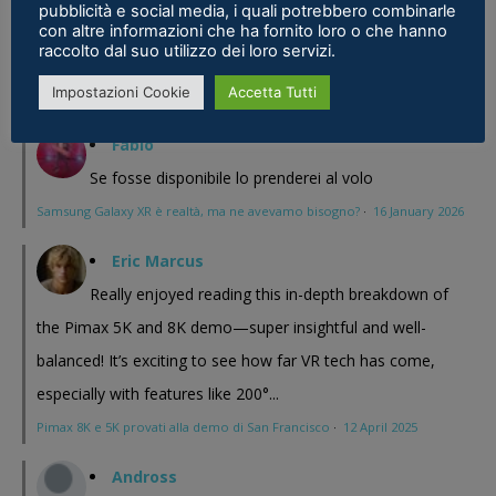
pubblicità e social media, i quali potrebbero combinarle
sostanza i prodotti cinesi...
con altre informazioni che ha fornito loro o che hanno
raccolto dal suo utilizzo dei loro servizi.
Meta Phoenix: Trovato riferimento all'interno dell'ultimo firmware per
Impostazioni Cookie
Accetta Tutti
Quest - VR ITALIA
·
25 February 2026
Fabio
Se fosse disponibile lo prenderei al volo
Samsung Galaxy XR è realtà, ma ne avevamo bisogno?
·
16 January 2026
Eric Marcus
Really enjoyed reading this in-depth breakdown of
the Pimax 5K and 8K demo—super insightful and well-
balanced! It’s exciting to see how far VR tech has come,
especially with features like 200°...
Pimax 8K e 5K provati alla demo di San Francisco
·
12 April 2025
Andross