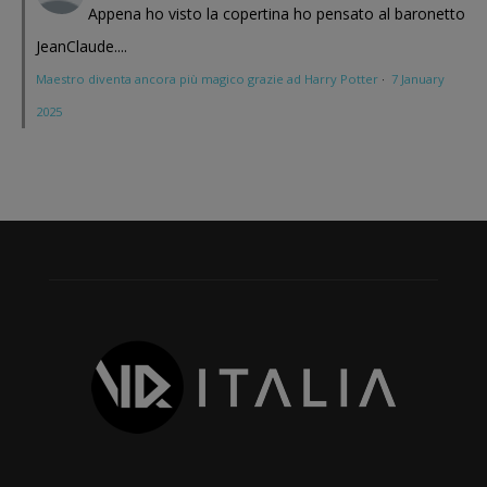
Appena ho visto la copertina ho pensato al baronetto
JeanClaude....
Maestro diventa ancora più magico grazie ad Harry Potter
·
7 January
2025