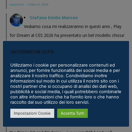
massimo
·
5 March 2026
Stefano Emilio Marcon
Vediamo cosa mi realizzeranno in questi anni , Play
for Dream al CES 2026 ha presentato un bel modello chissa'
magari Pico se ne esce con un prodotto a buon prezzo . In
INFORMATIVA GDPR
sostanza i prodotti cinesi...
Meta Phoenix: Trovato riferimento all'interno dell'ultimo firmware per
Utilizziamo i cookie per personalizzare contenuti ed
annunci, per fornire funzionalità dei social media e per
Quest - VR ITALIA
·
25 February 2026
analizzare il nostro traffico. Condividiamo inoltre
informazioni sul modo in cui utilizza il nostro sito con i
Fabio
nostri partner che si occupano di analisi dei dati web,
pubblicità e social media, i quali potrebbero combinarle
Se fosse disponibile lo prenderei al volo
con altre informazioni che ha fornito loro o che hanno
Samsung Galaxy XR è realtà, ma ne avevamo bisogno?
·
16 January 2026
raccolto dal suo utilizzo dei loro servizi.
Impostazioni Cookie
Accetta Tutti
Eric Marcus
Really enjoyed reading this in-depth breakdown of