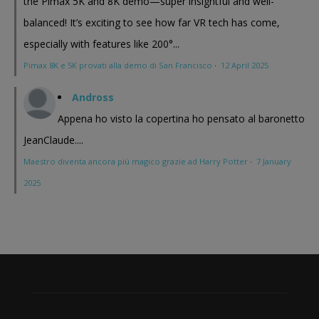
the Pimax 5K and 8K demo—super insightful and well-
balanced! It’s exciting to see how far VR tech has come,
especially with features like 200°...
Pimax 8K e 5K provati alla demo di San Francisco
·
12 April 2025
Andross
Appena ho visto la copertina ho pensato al baronetto
JeanClaude....
Maestro diventa ancora più magico grazie ad Harry Potter
·
7 January
2025