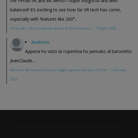
the Pimax 5K and 8K demo—super insightful and well-
balanced! It’s exciting to see how far VR tech has come,
especially with features like 200°...
Pimax 8K e 5K provati alla demo di San Francisco
·
12 April 2025
Andross
Appena ho visto la copertina ho pensato al baronetto
JeanClaude....
Maestro diventa ancora più magico grazie ad Harry Potter
·
7 January
2025