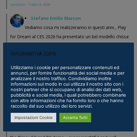
massimo
·
5 March 2026
Stefano Emilio Marcon
Vediamo cosa mi realizzeranno in questi anni , Play
for Dream al CES 2026 ha presentato un bel modello chissa'
magari Pico se ne esce con un prodotto a buon prezzo . In
INFORMATIVA GDPR
sostanza i prodotti cinesi...
Meta Phoenix: Trovato riferimento all'interno dell'ultimo firmware per
Utilizziamo i cookie per personalizzare contenuti ed
annunci, per fornire funzionalità dei social media e per
Quest - VR ITALIA
·
25 February 2026
analizzare il nostro traffico. Condividiamo inoltre
informazioni sul modo in cui utilizza il nostro sito con i
Fabio
nostri partner che si occupano di analisi dei dati web,
pubblicità e social media, i quali potrebbero combinarle
Se fosse disponibile lo prenderei al volo
con altre informazioni che ha fornito loro o che hanno
Samsung Galaxy XR è realtà, ma ne avevamo bisogno?
·
16 January 2026
raccolto dal suo utilizzo dei loro servizi.
Impostazioni Cookie
Accetta Tutti
Eric Marcus
Really enjoyed reading this in-depth breakdown of