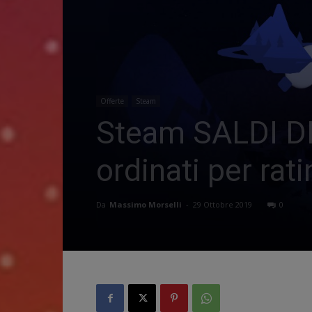
Offerte
Steam
Steam SALDI DI 
ordinati per rat
Da
Massimo Morselli
-
29 Ottobre 2019
0