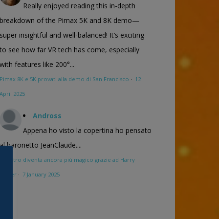
Really enjoyed reading this in-depth
breakdown of the Pimax 5K and 8K demo—
super insightful and well-balanced! It’s exciting
to see how far VR tech has come, especially
with features like 200°...
Pimax 8K e 5K provati alla demo di San Francisco
·
12
April 2025
Andross
Appena ho visto la copertina ho pensato
al baronetto JeanClaude....
Maestro diventa ancora più magico grazie ad Harry
Potter
·
7 January 2025