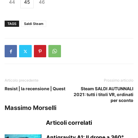
44
45
46
TAGS
Saldi Steam
Articolo precedente
Prossimo articolo
Resist | la recensione | Quest
Steam SALDI AUTUNNALI
2021: tutti i titoli VR, ordinati
per sconto
Massimo Morselli
Articoli correlati
Antigravity A1: Il drone a 360°