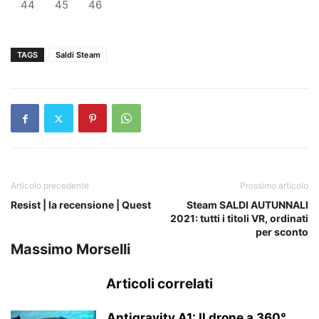
44
45
46
TAGS
Saldi Steam
Articolo precedente
Prossimo articolo
Resist | la recensione | Quest
Steam SALDI AUTUNNALI
2021: tutti i titoli VR, ordinati
per sconto
Massimo Morselli
Articoli correlati
Antigravity A1: Il drone a 360°