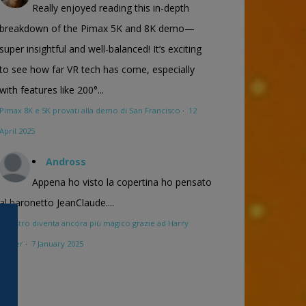
Really enjoyed reading this in-depth
breakdown of the Pimax 5K and 8K demo—
super insightful and well-balanced! It’s exciting
to see how far VR tech has come, especially
with features like 200°...
Pimax 8K e 5K provati alla demo di San Francisco
·
12
April 2025
Andross
Appena ho visto la copertina ho pensato
al baronetto JeanClaude....
Maestro diventa ancora più magico grazie ad Harry
Potter
·
7 January 2025