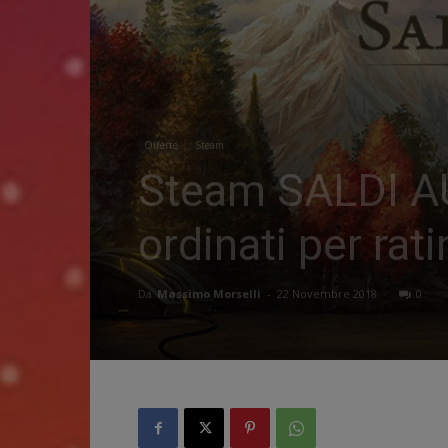
Offerte
Steam
Steam SALDI AUT
ordinati per rat
Da
Massimo Morselli
-
22 Novembre 2018
0