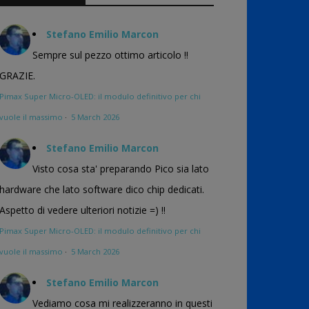
Stefano Emilio Marcon
Sempre sul pezzo ottimo articolo !!
GRAZIE.
Pimax Super Micro-OLED: il modulo definitivo per chi
vuole il massimo
·
5 March 2026
Stefano Emilio Marcon
Visto cosa sta' preparando Pico sia lato
hardware che lato software dico chip dedicati.
Aspetto di vedere ulteriori notizie =) !!
Pimax Super Micro-OLED: il modulo definitivo per chi
vuole il massimo
·
5 March 2026
Stefano Emilio Marcon
Vediamo cosa mi realizzeranno in questi