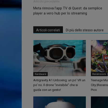
Articolo precedente
Meta rinnova l’app TV di Quest: da semplice
player a vero hub per lo streaming
Articoli correlati
Di più dello stesso autore
Hardware
Recensioni
Antigravity A1 Unboxing: un po’ VR un
Teenage Muta
po’ no. Il drone “invisibile” che si
City |Recens
guida con un gesto!
Pico