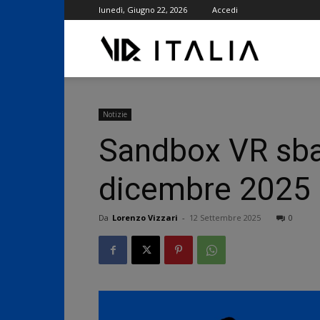
lunedì, Giugno 22, 2026
Accedi
VR
ITALIA
Notizie
Sandbox VR sbar
dicembre 2025
Da
Lorenzo Vizzari
-
12 Settembre 2025
0