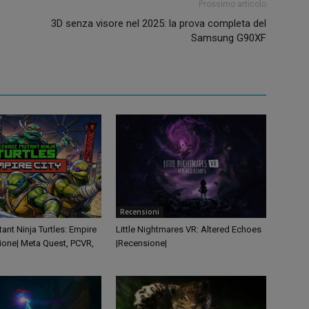
Prossimo articolo
3D senza visore nel 2025: la prova completa del
Samsung G90XF
Recensioni
nt Ninja Turtles: Empire
Little Nightmares VR: Altered Echoes
ione| Meta Quest, PCVR,
|Recensione|