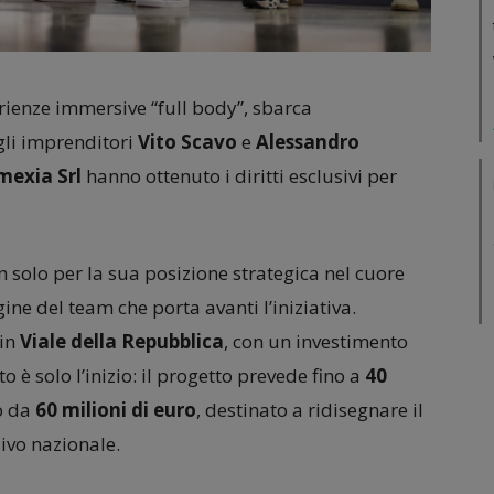
erienze immersive “full body”, sbarca
gli imprenditori
Vito Scavo
e
Alessandro
exia Srl
hanno ottenuto i diritti esclusivi per
on solo per la sua posizione strategica nel cuore
ine del team che porta avanti l’iniziativa.
in
Viale della Repubblica
, con un investimento
o è solo l’inizio: il progetto prevede fino a
40
o da
60 milioni di euro
, destinato a ridisegnare il
ivo nazionale.