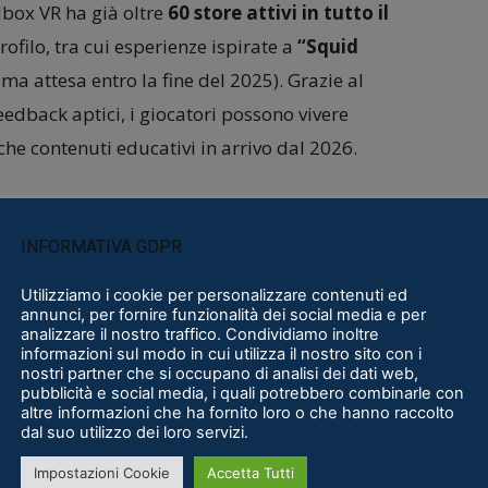
box VR ha già oltre
60 store attivi in tutto il
rofilo, tra cui esperienze ispirate a
“Squid
ima attesa entro la fine del 2025). Grazie al
edback aptici, i giocatori possono vivere
che contenuti educativi in arrivo dal 2026.
 in crescita esponenziale (stimato a
42,86
alia diventa così un tassello fondamentale della
INFORMATIVA GDPR
 della compagnia.
Utilizziamo i cookie per personalizzare contenuti ed
annunci, per fornire funzionalità dei social media e per
analizzare il nostro traffico. Condividiamo inoltre
informazioni sul modo in cui utilizza il nostro sito con i
nostri partner che si occupano di analisi dei dati web,
pubblicità e social media, i quali potrebbero combinarle con
altre informazioni che ha fornito loro o che hanno raccolto
dal suo utilizzo dei loro servizi.
Impostazioni Cookie
Accetta Tutti