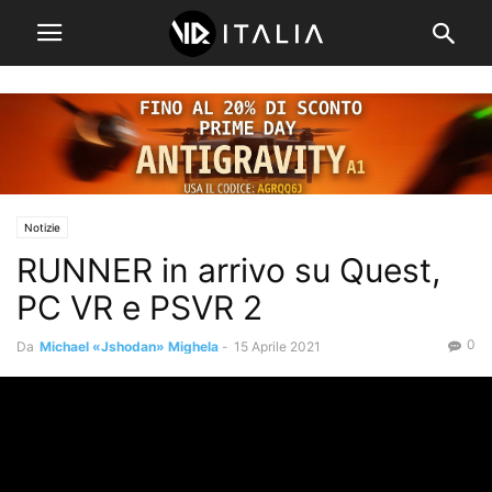
Notizie
RUNNER in arrivo su Quest,
PC VR e PSVR 2
0
Da
Michael «Jshodan» Mighela
-
15 Aprile 2021