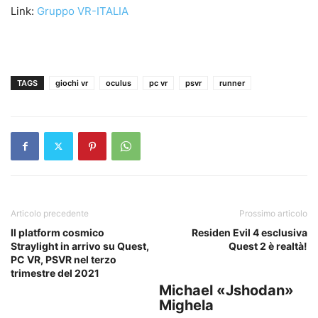
Link:
Gruppo VR-ITALIA
TAGS
giochi vr
oculus
pc vr
psvr
runner
Articolo precedente
Prossimo articolo
Il platform cosmico
Residen Evil 4 esclusiva
Straylight in arrivo su Quest,
Quest 2 è realtà!
PC VR, PSVR nel terzo
trimestre del 2021
Michael «Jshodan»
Mighela