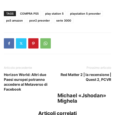
TAGS
COMPRA PS5
play station 5
playstation 5 preorder
ps5 amazon
psvr2 preorder
serie 3000
Articolo precedente
Prossimo articolo
Horizon World: Altri due
Red Matter 2 | la recensione |
Paesi europei potranno
Quest 2, PCVR
accedere al Metaverso di
Facebook
Michael «Jshodan»
Mighela
Articoli correlati