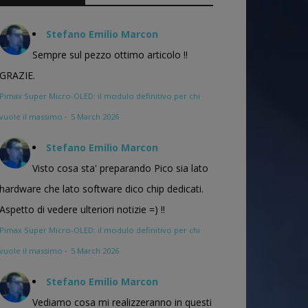
Stefano Emilio Marcon
Sempre sul pezzo ottimo articolo !!
GRAZIE.
Pimax Super Micro-OLED: il modulo definitivo per chi
vuole il massimo
·
5 March 2026
Stefano Emilio Marcon
Visto cosa sta' preparando Pico sia lato
hardware che lato software dico chip dedicati.
Aspetto di vedere ulteriori notizie =) !!
Pimax Super Micro-OLED: il modulo definitivo per chi
vuole il massimo
·
5 March 2026
Stefano Emilio Marcon
Vediamo cosa mi realizzeranno in questi