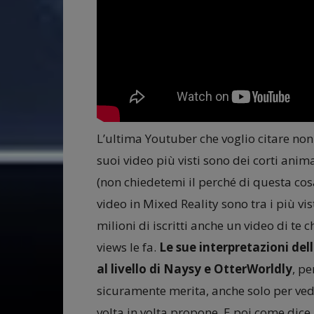
L’ultima Youtuber che voglio citare non f
suoi video più visti sono dei corti anima
(non chiedetemi il perché di questa co
video in Mixed Reality sono tra i più vis
milioni di iscritti anche un video di t
views le fa.
Le sue interpretazioni de
al livello di Naysy e OtterWorldly
, p
sicuramente merita, anche solo per ved
volta in volta propone. E poi come dice 