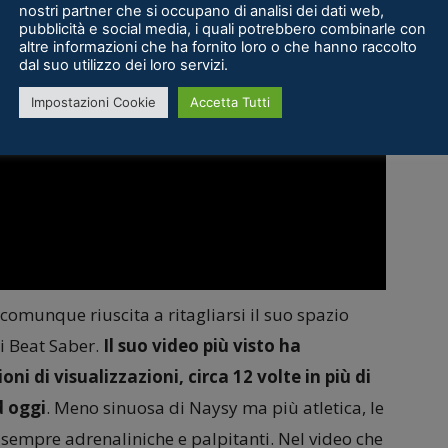
nostri partner che si occupano di analisi dei dati web,
pubblicità e social media, i quali potrebbero combinarle con
altre informazioni che ha fornito loro o che hanno raccolto
dal suo utilizzo dei loro servizi.
Impostazioni Cookie
Accetta Tutti
omunque riuscita a ritagliarsi il suo spazio
i Beat Saber.
Il suo video più visto ha
i di visualizzazioni, circa 12 volte in più di
d oggi
. Meno sinuosa di Naysy ma più atletica, le
 sempre adrenaliniche e palpitanti. Nel video che