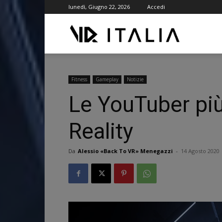
lunedì, Giugno 22, 2026
Accedi
VR
ITALIA
Fitness
Gameplay
Notizie
Le YouTuber più
Reality
Da
Alessio «Back To VR» Menegazzi
-
14 Agosto 2020