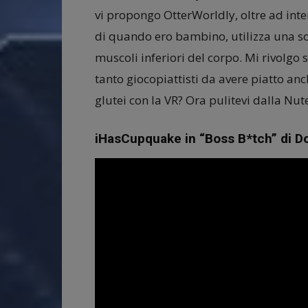
vi propongo OtterWorldly, oltre ad inter
di quando ero bambino, utilizza una sor
muscoli inferiori del corpo. Mi rivolgo so
tanto giocopiattisti da avere piatto an
glutei con la VR? Ora pulitevi dalla Nut
iHasCupquake in “Boss B*tch” di D