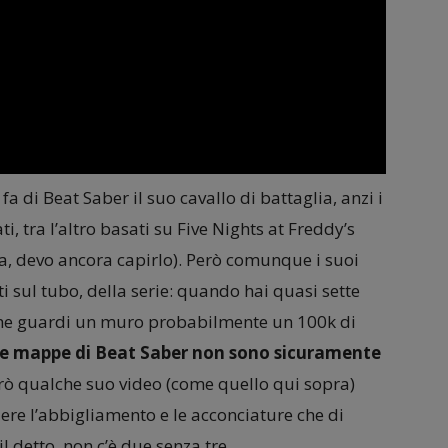
a di Beat Saber il suo cavallo di battaglia, anzi i
ti, tra l’altro basati su Five Nights at Freddy’s
sa, devo ancora capirlo). Però comunque i suoi
ti sul tubo, della serie: quando hai quasi sette
e che guardi un muro probabilmente un 100k di
lle mappe di Beat Saber non sono sicuramente
erò qualche suo video (come quello qui sopra)
ere l’abbigliamento e le acconciature che di
il detto, non c’è due senza tre…