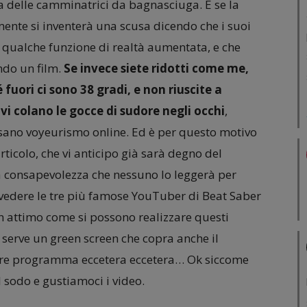
a delle camminatrici da bagnasciuga. E se la
te si inventerà una scusa dicendo che i suoi
 qualche funzione di realtà aumentata, e che
ndo un film.
Se invece siete ridotti come me,
 fuori ci sono 38 gradi, e non riuscite a
 vi colano le gocce di sudore negli occhi
,
 sano voyeurismo online. Ed è per questo motivo
ticolo, che vi anticipo già sarà degno del
a consapevolezza che nessuno lo leggerà per
 vedere le tre più famose YouTuber di Beat Saber
un attimo come si possono realizzare questi
a serve un green screen che copra anche il
olare programma eccetera eccetera… Ok siccome
 sodo e gustiamoci i video.