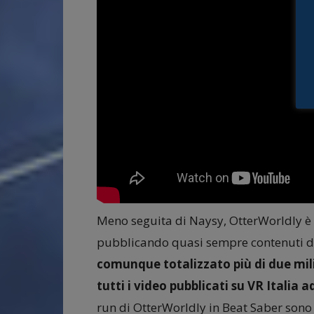
Meno seguita di Naysy, OtterWorldly è c
pubblicando quasi sempre contenuti d
comunque totalizzato più di due milion
tutti i video pubblicati su VR Italia a
run di OtterWorldly in Beat Saber sono