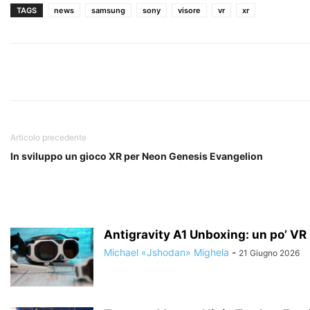
TAGS
news
samsung
sony
visore
vr
xr
Articolo precedente
In sviluppo un gioco XR per Neon Genesis Evangelion
Antigravity A1 Unboxing: un po’ VR un
Michael «Jshodan» Mighela
-
21 Giugno 2026