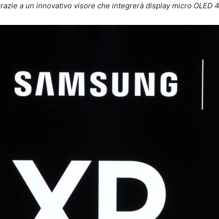
grazie a un innovativo visore che integrerà display micro OLED 4