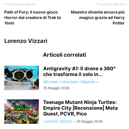
Articolo precedente
Prossimo articolo
Path of Fury: il nuovo gioco
Maestro diventa ancora più
Horror dal creatore di Trek to
magico grazie ad Harry
Yomi
Potter
Lorenzo Vizzari
Articoli correlati
Antigravity A1: Il drone a 360°
che trasforma il volo in...
Michael «Jshodan» Mighela
-
25 Maggio 2026
Teenage Mutant Ninja Turtles:
Empire City |Recensione| Meta
Quest, PCVR, Pico
Lorenzo Vizzari
-
25 Maggio 2026