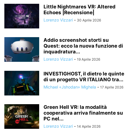
Little Nightmares VR: Altered
Echoes |Recensione|
Lorenzo Vizzari
-
30 Aprile 2026
Addio screenshot storti su
Quest: ecco la nuova funzione di
inquadratura...
Lorenzo Vizzari
-
19 Aprile 2026
INVESTIGHOST, il dietro le quinte
di un progetto VR ITALIANO tra...
Michael «Jshodan» Mighela
-
17 Aprile 2026
Green Hell VR: la modalità
cooperativa arriva finalmente su
PC nel...
Lorenzo Vizzari
-
14 Aprile 2026