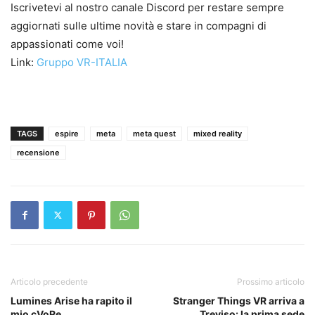
Iscrivetevi al nostro canale Discord per restare sempre
aggiornati sulle ultime novità e stare in compagni di
appassionati come voi!
Link:
Gruppo VR-ITALIA
TAGS
espire
meta
meta quest
mixed reality
recensione
Articolo precedente
Prossimo articolo
Lumines Arise ha rapito il
Stranger Things VR arriva a
mio cVoRe
Treviso: la prima sede