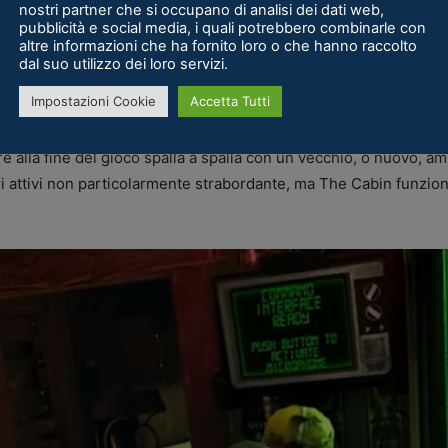
nostri partner che si occupano di analisi dei dati web,
otaie e
diventa sostanzialmente la modalità zombie di Call of 
pubblicità e social media, i quali potrebbero combinarle con
altre informazioni che ha fornito loro o che hanno raccolto
un generatore mentre ondate sempre più aggressive di zombie vi
dal suo utilizzo dei loro servizi.
che, soprattutto in VR, regala davvero il meglio di sé
, restitu
Impostazioni Cookie
Accetta Tutti
 per esser fruito in multigiocatore
, tanto che fin dalla fine del
are alla fine del gioco spalla a spalla con un vecchio, o nuovo, a
ri attivi non particolarmente strabordante, ma The Cabin funzion