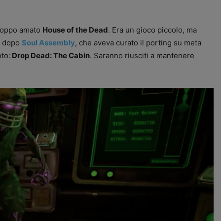
 troppo amato
House of the Dead
. Era un gioco piccolo, ma
ni dopo
Soul Assembly
, che aveva curato il porting su meta
to:
Drop Dead: The Cabin
. Saranno riusciti a mantenere