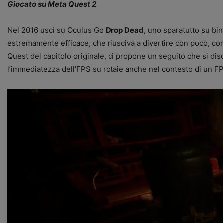
Giocato su Meta Quest 2
Nel 2016 uscì su Oculus Go
Drop Dead
, uno sparatutto su bi
estremamente efficace, che riusciva a divertire con poco, c
Quest del capitolo originale, ci propone un seguito che si d
l’immediatezza dell’FPS su rotaie anche nel contesto di un FP