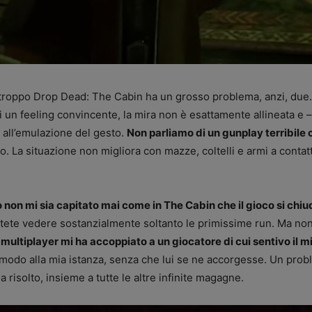
troppo Drop Dead: The Cabin ha un grosso problema, anzi, due. 
 un feeling convincente, la mira non è esattamente allineata e – 
e all’emulazione del gesto.
Non parliamo di un gunplay terribile 
mo. La situazione non migliora con mazze, coltelli e armi a cont
 non mi sia capitato mai come in The Cabin che il gioco si chi
otete vedere sostanzialmente soltanto le primissime run. Ma non 
l multiplayer mi ha accoppiato a un giocatore di cui sentivo il 
modo alla mia istanza, senza che lui se ne accorgesse. Un pro
isolto, insieme a tutte le altre infinite magagne.