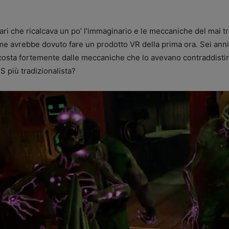
nari che ricalcava un po’ l’immaginario e le meccaniche del mai
ome avrebbe dovuto fare un prodotto VR della prima ora. Sei an
iscosta fortemente dalle meccaniche che lo avevano contraddistin
S più tradizionalista?