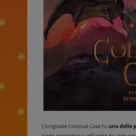
L’originale Colossal Cave fu
una delle 
tanto innovativo e influente da aver sos