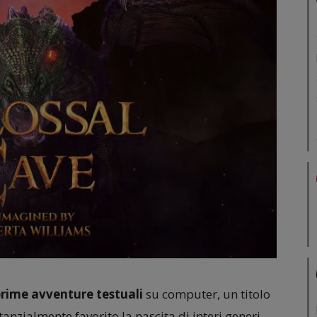
prime avventure testuali
su computer, un titolo
tanzialmente favorito la nascita di interi generi