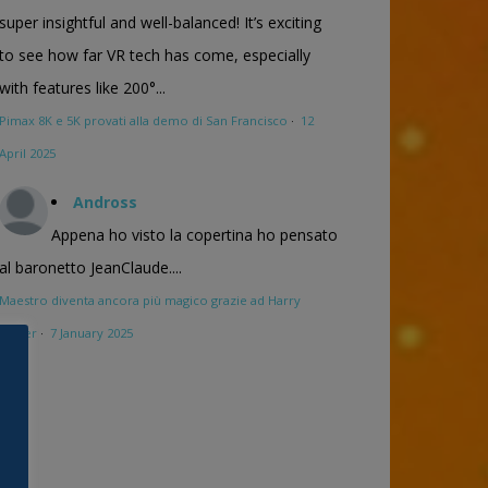
super insightful and well-balanced! It’s exciting
to see how far VR tech has come, especially
with features like 200°...
Pimax 8K e 5K provati alla demo di San Francisco
·
12
April 2025
Andross
Appena ho visto la copertina ho pensato
al baronetto JeanClaude....
Maestro diventa ancora più magico grazie ad Harry
Potter
·
7 January 2025