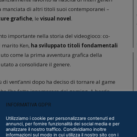
a manciata di altri titoli suoi contemporanei –
ure grafiche
, le
visual novel
.
to importante nella storia del videogioco: co-
l marito Ken,
ha sviluppato titoli fondamentali
uto come la prima avventura grafica della
aiutato a consolidare il genere.
iù di vent’anni dopo ha deciso di tornare al game
he l’ha fatta innamorare del gaming.
A bordo
 messa a programmare – in solitaria, salvo poi
INFORMATIVA GDPR
 persone.
Utilizziamo i cookie per personalizzare contenuti ed
annunci, per fornire funzionalità dei social media e per
 volta in 3D e in prima persona, viene rilasciata
analizzare il nostro traffico. Condividiamo inoltre
informazioni sul modo in cui utilizza il nostro sito con i