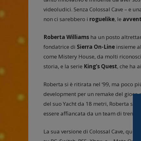
videoludici. Senza Colossal Cave – e un
non ci sarebbero i
roguelike
, le
avvent
Roberta Williams
ha un posto altrettan
fondatrice di
Sierra On-Line
insieme a
come Mistery House, da molti riconosci
storia, e la serie
King’s Quest
, che ha 
Roberta si è ritirata nel ‘99, ma poco p
development per un remake del gioco c
del suo Yacht da 18 metri, Roberta si è
essere affiancata da un team di trenta
La sua versione di Colossal Cave, questa