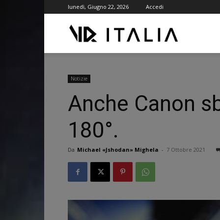
lunedì, Giugno 22, 2026
Accedi
VR
ITALIA
Notizie
Anche Canon sb
180°.
Da
Michael «Jshodan» Mighela
-
7 Ottobre 2021