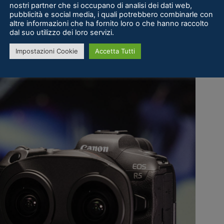
ti progettati con una distanza interpupillare di
nostri partner che si occupano di analisi dei dati web,
pubblicità e social media, i quali potrebbero combinarle con
rca 190 gradi su un singolo sensore full frame
altre informazioni che ha fornito loro o che hanno raccolto
 che il prodotto sia in grado di mettere a fuoco
dal suo utilizzo dei loro servizi.
tervallo di apertura da f/2,8 a f/16.
Impostazioni Cookie
Accetta Tutti