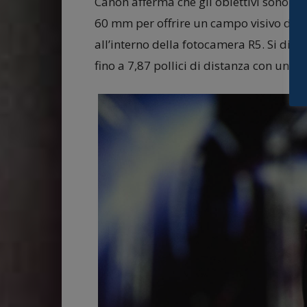
Canon afferma che gli obiettivi sono sta
60 mm per offrire un campo visivo di ci
all’interno della fotocamera R5. Si dice
fino a 7,87 pollici di distanza con un in