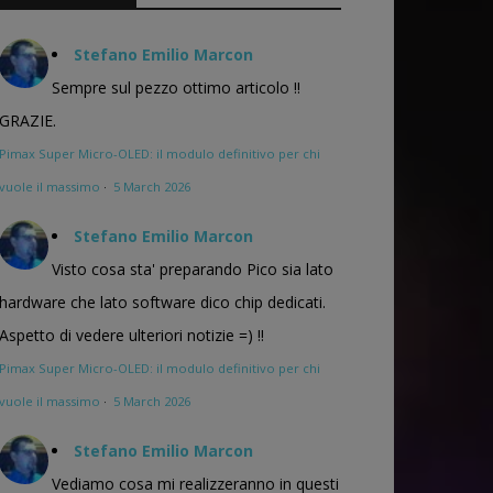
Stefano Emilio Marcon
Sempre sul pezzo ottimo articolo !!
GRAZIE.
Pimax Super Micro-OLED: il modulo definitivo per chi
vuole il massimo
·
5 March 2026
Stefano Emilio Marcon
Visto cosa sta' preparando Pico sia lato
hardware che lato software dico chip dedicati.
Aspetto di vedere ulteriori notizie =) !!
Pimax Super Micro-OLED: il modulo definitivo per chi
vuole il massimo
·
5 March 2026
Stefano Emilio Marcon
Vediamo cosa mi realizzeranno in questi