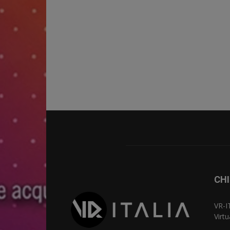
CHI
VR-I
Virt