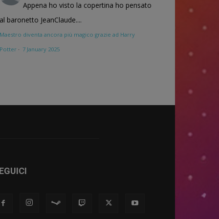
Appena ho visto la copertina ho pensato
al baronetto JeanClaude....
Maestro diventa ancora più magico grazie ad Harry
Potter
·
7 January 2025
EGUICI