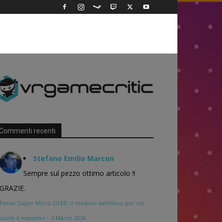
Commenti recenti
Stefano Emilio Marcon
Sempre sul pezzo ottimo articolo !!
GRAZIE.
Pimax Super Micro-OLED: il modulo definitivo per chi
vuole il massimo
·
5 March 2026