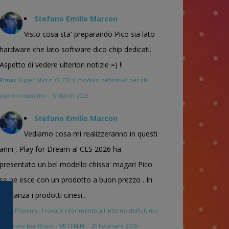
Stefano Emilio Marcon
Visto cosa sta' preparando Pico sia lato
hardware che lato software dico chip dedicati.
Aspetto di vedere ulteriori notizie =) !!
Pimax Super Micro-OLED: il modulo definitivo per chi
vuole il massimo
·
5 March 2026
Stefano Emilio Marcon
Vediamo cosa mi realizzeranno in questi
anni , Play for Dream al CES 2026 ha
presentato un bel modello chissa' magari Pico
se ne esce con un prodotto a buon prezzo . In
sostanza i prodotti cinesi...
Meta Phoenix: Trovato riferimento all'interno dell'ultimo
firmware per Quest - VR ITALIA
·
25 February 2026