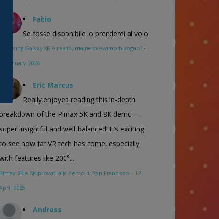
Fabio
Se fosse disponibile lo prenderei al volo
Samsung Galaxy XR è realtà, ma ne avevamo bisogno?
·
16 January 2026
Eric Marcus
Really enjoyed reading this in-depth
breakdown of the Pimax 5K and 8K demo—
super insightful and well-balanced! It’s exciting
to see how far VR tech has come, especially
with features like 200°...
Pimax 8K e 5K provati alla demo di San Francisco
·
12
April 2025
Andross