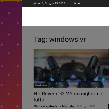
giovedì, Giugno 25, 2026
Accedi
Tag: windows vr
Hardware
HP Reverb G2 V.2 si migliora in
tutto!
Michael «Jshodan» Mighela
-
8 Giugno 2022