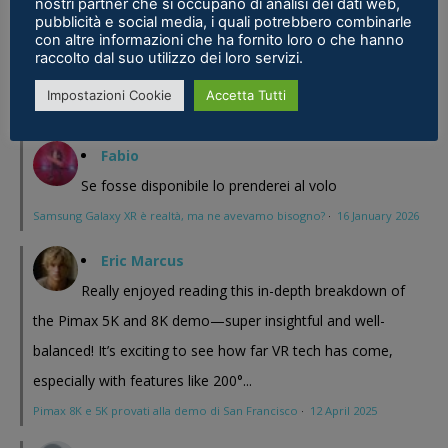
nostri partner che si occupano di analisi dei dati web,
magari Pico se ne esce con un prodotto a buon prezzo . In
pubblicità e social media, i quali potrebbero combinarle
con altre informazioni che ha fornito loro o che hanno
sostanza i prodotti cinesi...
raccolto dal suo utilizzo dei loro servizi.
Meta Phoenix: Trovato riferimento all'interno dell'ultimo firmware per
Impostazioni Cookie
Accetta Tutti
Quest - VR ITALIA
·
25 February 2026
Fabio
Se fosse disponibile lo prenderei al volo
Samsung Galaxy XR è realtà, ma ne avevamo bisogno?
·
16 January 2026
Eric Marcus
Really enjoyed reading this in-depth breakdown of
the Pimax 5K and 8K demo—super insightful and well-
balanced! It’s exciting to see how far VR tech has come,
especially with features like 200°...
Pimax 8K e 5K provati alla demo di San Francisco
·
12 April 2025