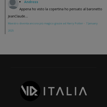
Andross
Appena ho visto la copertina ho pensato al baronetto
JeanClaude....
Maestro diventa ancora più magico grazie ad Harry Potter
·
7 January
2025