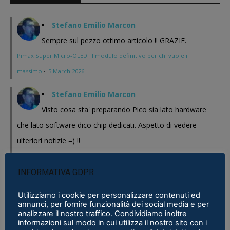
Stefano Emilio Marcon
Sempre sul pezzo ottimo articolo !! GRAZIE.
Pimax Super Micro-OLED: il modulo definitivo per chi vuole il
massimo
·
5 March 2026
Stefano Emilio Marcon
Visto cosa sta' preparando Pico sia lato hardware
che lato software dico chip dedicati. Aspetto di vedere
ulteriori notizie =) !!
Pimax Super Micro-OLED: il modulo definitivo per chi vuole il
massimo
·
5 March 2026
INFORMATIVA GDPR
Stefano Emilio Marcon
Utilizziamo i cookie per personalizzare contenuti ed
annunci, per fornire funzionalità dei social media e per
Vediamo cosa mi realizzeranno in questi anni , Play
analizzare il nostro traffico. Condividiamo inoltre
informazioni sul modo in cui utilizza il nostro sito con i
for Dream al CES 2026 ha presentato un bel modello chissa'