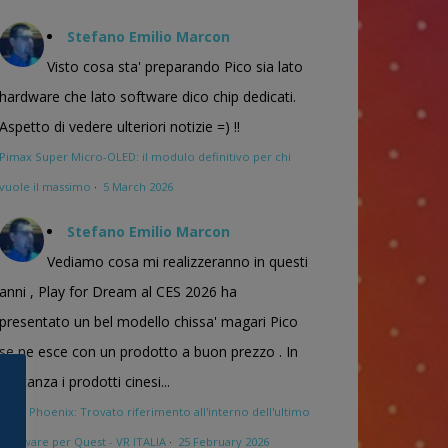
Stefano Emilio Marcon
Visto cosa sta' preparando Pico sia lato
hardware che lato software dico chip dedicati.
Aspetto di vedere ulteriori notizie =) !!
Pimax Super Micro-OLED: il modulo definitivo per chi
vuole il massimo
·
5 March 2026
Stefano Emilio Marcon
Vediamo cosa mi realizzeranno in questi
anni , Play for Dream al CES 2026 ha
presentato un bel modello chissa' magari Pico
se ne esce con un prodotto a buon prezzo . In
sostanza i prodotti cinesi...
Meta Phoenix: Trovato riferimento all'interno dell'ultimo
firmware per Quest - VR ITALIA
·
25 February 2026