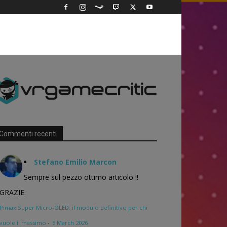
Commenti recenti
Stefano Emilio Marcon
Sempre sul pezzo ottimo articolo !!
GRAZIE.
Pimax Super Micro-OLED: il modulo definitivo per chi
vuole il massimo
·
5 March 2026