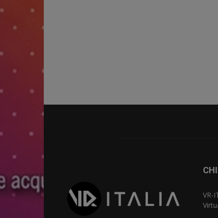
CHI
VR-I
Virt