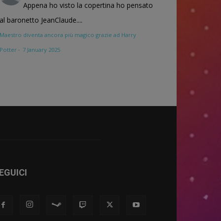
Appena ho visto la copertina ho pensato
al baronetto JeanClaude....
Maestro diventa ancora più magico grazie ad Harry
Potter
·
7 January 2025
EGUICI