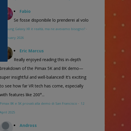
Fabio
Se fosse disponibile lo prenderei al volo
Samsung Galaxy XR è realtà, ma ne avevamo bisogno?
·
16 January 2026
Eric Marcus
Really enjoyed reading this in-depth
breakdown of the Pimax 5K and 8K demo—
super insightful and well-balanced! It’s exciting
to see how far VR tech has come, especially
with features like 200°...
Pimax 8K e 5K provati alla demo di San Francisco
·
12
April 2025
Andross