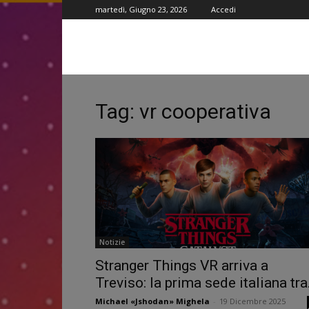
martedì, Giugno 23, 2026
Accedi
Tag: vr cooperativa
Notizie
Stranger Things VR arriva a
Treviso: la prima sede italiana tra.
Michael «Jshodan» Mighela
-
19 Dicembre 2025