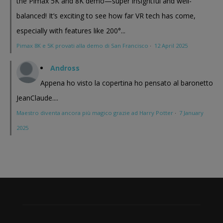
the Pimax 5K and 8K demo—super insightful and well-
balanced! It’s exciting to see how far VR tech has come,
especially with features like 200°...
Pimax 8K e 5K provati alla demo di San Francisco
·
12 April 2025
Andross
Appena ho visto la copertina ho pensato al baronetto
JeanClaude....
Maestro diventa ancora più magico grazie ad Harry Potter
·
7 January
2025