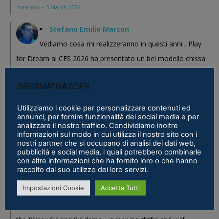
massimo
·
5 March 2026
Stefano Emilio Marcon
Vediamo cosa mi realizzeranno in questi anni , Play
for Dream al CES 2026 ha presentato un bel modello chissa'
magari Pico se ne esce con un prodotto a buon prezzo . In
INFORMATIVA GDPR
sostanza i prodotti cinesi...
Meta Phoenix: Trovato riferimento all'interno dell'ultimo firmware per
Utilizziamo i cookie per personalizzare contenuti ed
annunci, per fornire funzionalità dei social media e per
Quest - VR ITALIA
·
25 February 2026
analizzare il nostro traffico. Condividiamo inoltre
informazioni sul modo in cui utilizza il nostro sito con i
Fabio
nostri partner che si occupano di analisi dei dati web,
pubblicità e social media, i quali potrebbero combinarle
Se fosse disponibile lo prenderei al volo
con altre informazioni che ha fornito loro o che hanno
Samsung Galaxy XR è realtà, ma ne avevamo bisogno?
·
16 January 2026
raccolto dal suo utilizzo dei loro servizi.
Impostazioni Cookie
Accetta Tutti
Eric Marcus
Really enjoyed reading this in-depth breakdown of