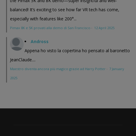
the Pimax 5K and 8K demo—super insightful and well-
balanced! It’s exciting to see how far VR tech has come,
especially with features like 200°...
Pimax 8K e 5K provati alla demo di San Francisco
·
12 April 2025
Andross
Appena ho visto la copertina ho pensato al baronetto
JeanClaude....
Maestro diventa ancora più magico grazie ad Harry Potter
·
7 January
2025