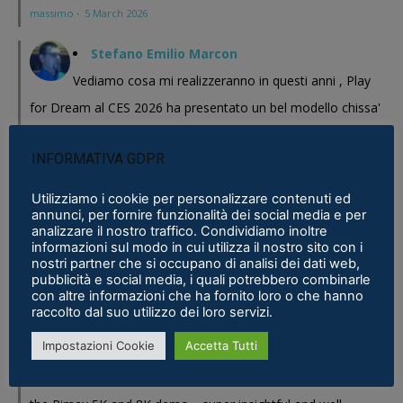
massimo
·
5 March 2026
Stefano Emilio Marcon
Vediamo cosa mi realizzeranno in questi anni , Play
for Dream al CES 2026 ha presentato un bel modello chissa'
magari Pico se ne esce con un prodotto a buon prezzo . In
INFORMATIVA GDPR
sostanza i prodotti cinesi...
Meta Phoenix: Trovato riferimento all'interno dell'ultimo firmware per
Utilizziamo i cookie per personalizzare contenuti ed
annunci, per fornire funzionalità dei social media e per
Quest - VR ITALIA
·
25 February 2026
analizzare il nostro traffico. Condividiamo inoltre
informazioni sul modo in cui utilizza il nostro sito con i
Fabio
nostri partner che si occupano di analisi dei dati web,
pubblicità e social media, i quali potrebbero combinarle
Se fosse disponibile lo prenderei al volo
con altre informazioni che ha fornito loro o che hanno
Samsung Galaxy XR è realtà, ma ne avevamo bisogno?
·
16 January 2026
raccolto dal suo utilizzo dei loro servizi.
Impostazioni Cookie
Accetta Tutti
Eric Marcus
Really enjoyed reading this in-depth breakdown of