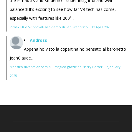
the Pimax 5K and 8K demo—super insightful and well-
balanced! It’s exciting to see how far VR tech has come,
especially with features like 200°...
Pimax 8K e 5K provati alla demo di San Francisco
·
12 April 2025
Andross
Appena ho visto la copertina ho pensato al baronetto
JeanClaude....
Maestro diventa ancora più magico grazie ad Harry Potter
·
7 January
2025