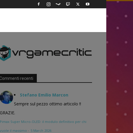
Commenti recenti
Stefano Emilio Marcon
Sempre sul pezzo ottimo articolo !!
GRAZIE.
Pimax Super Micro-OLED: il modulo definitivo per chi
vuole il massimo
·
5 March 2026