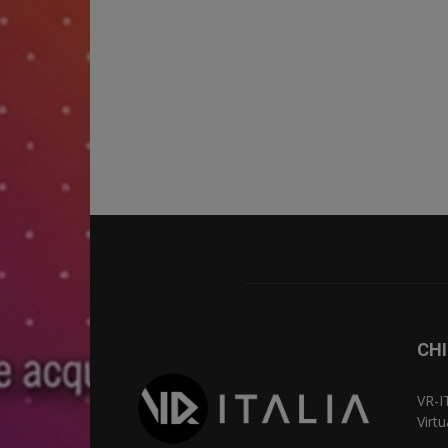
CHI
VR-I
Virt