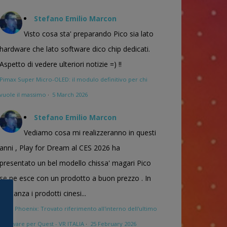
Stefano Emilio Marcon
Visto cosa sta' preparando Pico sia lato
hardware che lato software dico chip dedicati.
Aspetto di vedere ulteriori notizie =) !!
Pimax Super Micro-OLED: il modulo definitivo per chi
vuole il massimo
·
5 March 2026
Stefano Emilio Marcon
Vediamo cosa mi realizzeranno in questi
anni , Play for Dream al CES 2026 ha
presentato un bel modello chissa' magari Pico
se ne esce con un prodotto a buon prezzo . In
sostanza i prodotti cinesi...
Meta Phoenix: Trovato riferimento all'interno dell'ultimo
firmware per Quest - VR ITALIA
·
25 February 2026