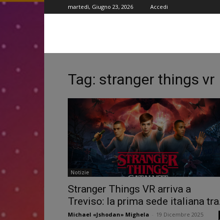
martedì, Giugno 23, 2026
Accedi
Tag: stranger things vr
Notizie
Stranger Things VR arriva a
Treviso: la prima sede italiana tra.
Michael «Jshodan» Mighela
-
19 Dicembre 2025