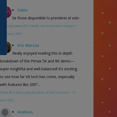
Fabio
Se fosse disponibile lo prenderei al volo
Samsung Galaxy XR è realtà, ma ne avevamo bisogno?
·
16 January 2026
Eric Marcus
Really enjoyed reading this in-depth
breakdown of the Pimax 5K and 8K demo—
super insightful and well-balanced! It’s exciting
to see how far VR tech has come, especially
with features like 200°...
Pimax 8K e 5K provati alla demo di San Francisco
·
12
April 2025
Andross