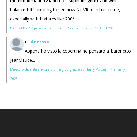
the Pimax 5K and 8K demo—super insightful and well-
balanced! It’s exciting to see how far VR tech has come,
especially with features like 200°...
Pimax 8K e 5K provati alla demo di San Francisco
·
12 April 2025
Andross
Appena ho visto la copertina ho pensato al baronetto
JeanClaude....
Maestro diventa ancora più magico grazie ad Harry Potter
·
7 January
2025