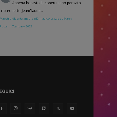
Appena ho visto la copertina ho pensato
al baronetto JeanClaude....
Maestro diventa ancora più magico grazie ad Harry
Potter
·
7 January 2025
EGUICI