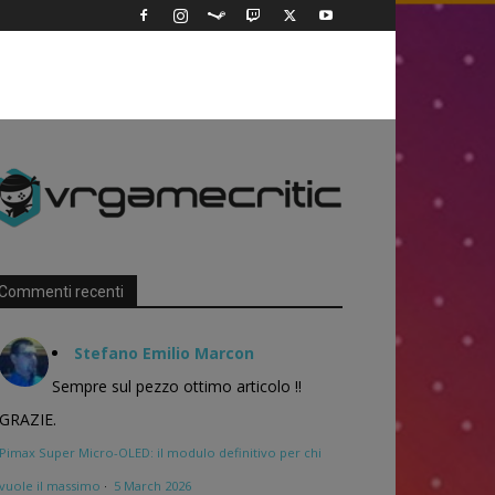
Commenti recenti
Stefano Emilio Marcon
Sempre sul pezzo ottimo articolo !!
GRAZIE.
Pimax Super Micro-OLED: il modulo definitivo per chi
vuole il massimo
·
5 March 2026