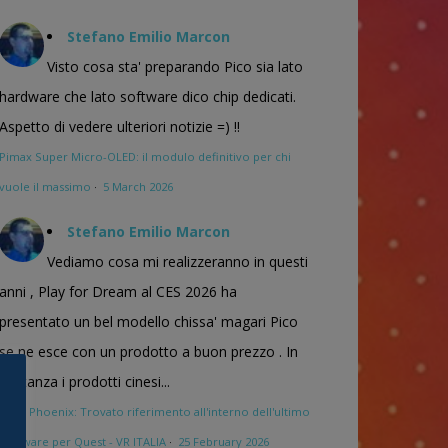
Stefano Emilio Marcon
Visto cosa sta' preparando Pico sia lato
hardware che lato software dico chip dedicati.
Aspetto di vedere ulteriori notizie =) !!
Pimax Super Micro-OLED: il modulo definitivo per chi
vuole il massimo
·
5 March 2026
Stefano Emilio Marcon
Vediamo cosa mi realizzeranno in questi
anni , Play for Dream al CES 2026 ha
presentato un bel modello chissa' magari Pico
se ne esce con un prodotto a buon prezzo . In
sostanza i prodotti cinesi...
Meta Phoenix: Trovato riferimento all'interno dell'ultimo
firmware per Quest - VR ITALIA
·
25 February 2026