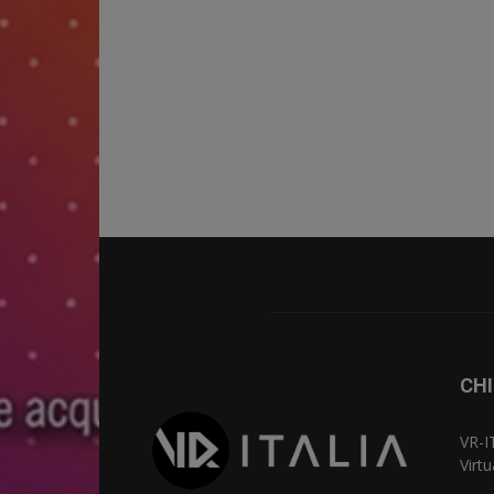
CHI
VR-I
Virt