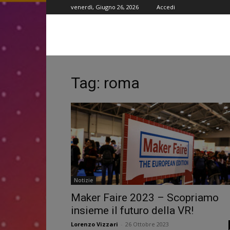
venerdì, Giugno 26, 2026
Accedi
Tag: roma
Notizie
Maker Faire 2023 – Scopriamo
insieme il futuro della VR!
Lorenzo Vizzari
-
26 Ottobre 2023