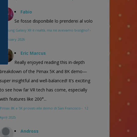
Fabio
Se fosse disponibile lo prenderei al volo
Samsung Galaxy XR è realtà, ma ne avevamo bisogno?
·
16 January 2026
Eric Marcus
Really enjoyed reading this in-depth
breakdown of the Pimax 5K and 8K demo—
super insightful and well-balanced! It’s exciting
to see how far VR tech has come, especially
with features like 200°...
Pimax 8K e 5K provati alla demo di San Francisco
·
12
April 2025
Andross