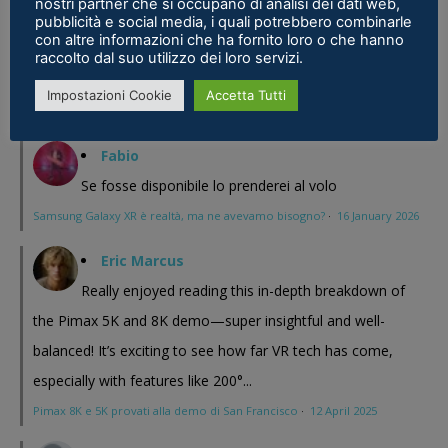
nostri partner che si occupano di analisi dei dati web,
magari Pico se ne esce con un prodotto a buon prezzo . In
pubblicità e social media, i quali potrebbero combinarle
con altre informazioni che ha fornito loro o che hanno
sostanza i prodotti cinesi...
raccolto dal suo utilizzo dei loro servizi.
Meta Phoenix: Trovato riferimento all'interno dell'ultimo firmware per
Impostazioni Cookie
Accetta Tutti
Quest - VR ITALIA
·
25 February 2026
Fabio
Se fosse disponibile lo prenderei al volo
Samsung Galaxy XR è realtà, ma ne avevamo bisogno?
·
16 January 2026
Eric Marcus
Really enjoyed reading this in-depth breakdown of
the Pimax 5K and 8K demo—super insightful and well-
balanced! It’s exciting to see how far VR tech has come,
especially with features like 200°...
Pimax 8K e 5K provati alla demo di San Francisco
·
12 April 2025