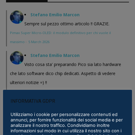
Stefano Emilio Marcon
Sempre sul pezzo ottimo articolo !! GRAZIE.
Pimax Super Micro-OLED: il modulo definitivo per chi vuole il
massimo
·
5 March 2026
Stefano Emilio Marcon
Visto cosa sta' preparando Pico sia lato hardware
che lato software dico chip dedicati. Aspetto di vedere
ulteriori notizie =) !!
Pimax Super Micro-OLED: il modulo definitivo per chi vuole il
massimo
·
5 March 2026
INFORMATIVA GDPR
Stefano Emilio Marcon
Utilizziamo i cookie per personalizzare contenuti ed
annunci, per fornire funzionalità dei social media e per
Vediamo cosa mi realizzeranno in questi anni , Play
analizzare il nostro traffico. Condividiamo inoltre
informazioni sul modo in cui utilizza il nostro sito con i
for Dream al CES 2026 ha presentato un bel modello chissa'