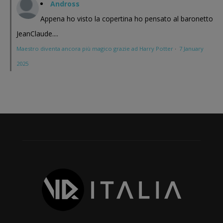
Andross
Appena ho visto la copertina ho pensato al baronetto
JeanClaude....
Maestro diventa ancora più magico grazie ad Harry Potter
·
7 January
2025