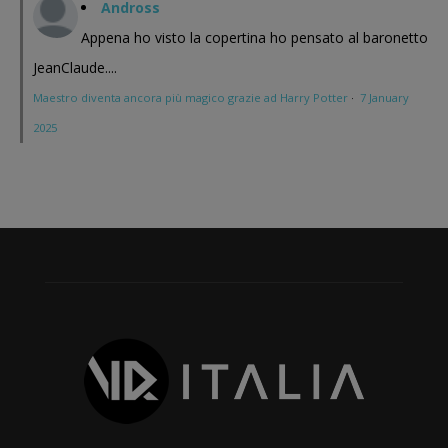
Andross
Appena ho visto la copertina ho pensato al baronetto
JeanClaude....
Maestro diventa ancora più magico grazie ad Harry Potter
·
7 January
2025