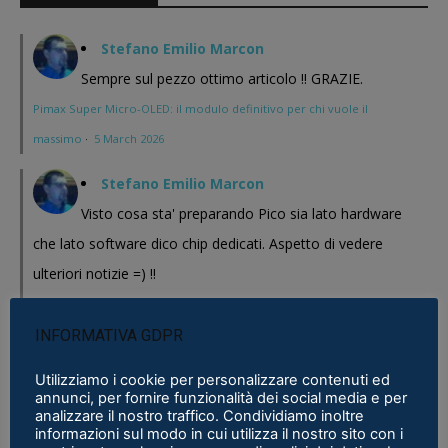
Stefano Emilio Marcon
Sempre sul pezzo ottimo articolo !! GRAZIE.
Pimax Super Micro-OLED: il modulo definitivo per chi vuole il
massimo
·
5 March 2026
Stefano Emilio Marcon
Visto cosa sta' preparando Pico sia lato hardware
che lato software dico chip dedicati. Aspetto di vedere
ulteriori notizie =) !!
Pimax Super Micro-OLED: il modulo definitivo per chi vuole il
massimo
·
5 March 2026
INFORMATIVA GDPR
Stefano Emilio Marcon
Utilizziamo i cookie per personalizzare contenuti ed
annunci, per fornire funzionalità dei social media e per
Vediamo cosa mi realizzeranno in questi anni , Play
analizzare il nostro traffico. Condividiamo inoltre
informazioni sul modo in cui utilizza il nostro sito con i
for Dream al CES 2026 ha presentato un bel modello chissa'