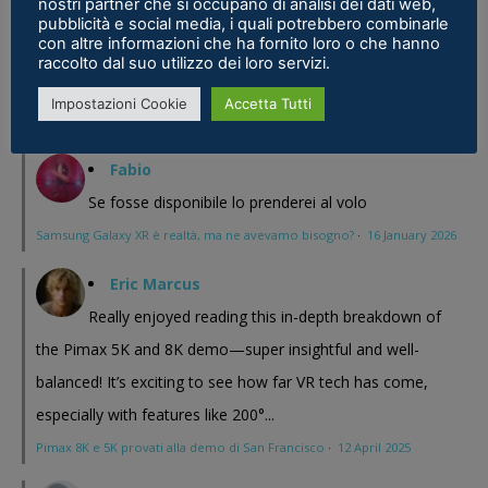
nostri partner che si occupano di analisi dei dati web,
magari Pico se ne esce con un prodotto a buon prezzo . In
pubblicità e social media, i quali potrebbero combinarle
con altre informazioni che ha fornito loro o che hanno
sostanza i prodotti cinesi...
raccolto dal suo utilizzo dei loro servizi.
Meta Phoenix: Trovato riferimento all'interno dell'ultimo firmware per
Impostazioni Cookie
Accetta Tutti
Quest - VR ITALIA
·
25 February 2026
Fabio
Se fosse disponibile lo prenderei al volo
Samsung Galaxy XR è realtà, ma ne avevamo bisogno?
·
16 January 2026
Eric Marcus
Really enjoyed reading this in-depth breakdown of
the Pimax 5K and 8K demo—super insightful and well-
balanced! It’s exciting to see how far VR tech has come,
especially with features like 200°...
Pimax 8K e 5K provati alla demo di San Francisco
·
12 April 2025