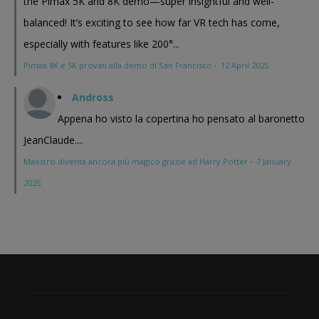
the Pimax 5K and 8K demo—super insightful and well-
balanced! It’s exciting to see how far VR tech has come,
especially with features like 200°...
Pimax 8K e 5K provati alla demo di San Francisco
·
12 April 2025
Andross
Appena ho visto la copertina ho pensato al baronetto
JeanClaude....
Maestro diventa ancora più magico grazie ad Harry Potter
·
7 January
2025