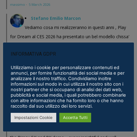
massimo
·
5 March 2026
Stefano Emilio Marcon
Vediamo cosa mi realizzeranno in questi anni , Play
for Dream al CES 2026 ha presentato un bel modello chissa'
magari Pico se ne esce con un prodotto a buon prezzo . In
INFORMATIVA GDPR
sostanza i prodotti cinesi...
Meta Phoenix: Trovato riferimento all'interno dell'ultimo firmware per
Utilizziamo i cookie per personalizzare contenuti ed
annunci, per fornire funzionalità dei social media e per
Quest - VR ITALIA
·
25 February 2026
analizzare il nostro traffico. Condividiamo inoltre
informazioni sul modo in cui utilizza il nostro sito con i
Fabio
nostri partner che si occupano di analisi dei dati web,
pubblicità e social media, i quali potrebbero combinarle
Se fosse disponibile lo prenderei al volo
con altre informazioni che ha fornito loro o che hanno
Samsung Galaxy XR è realtà, ma ne avevamo bisogno?
·
16 January 2026
raccolto dal suo utilizzo dei loro servizi.
Impostazioni Cookie
Accetta Tutti
Eric Marcus
Really enjoyed reading this in-depth breakdown of