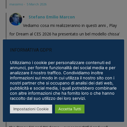
massimo
·
5 March 2026
Stefano Emilio Marcon
Vediamo cosa mi realizzeranno in questi anni , Play
for Dream al CES 2026 ha presentato un bel modello chissa'
magari Pico se ne esce con un prodotto a buon prezzo . In
INFORMATIVA GDPR
sostanza i prodotti cinesi...
Meta Phoenix: Trovato riferimento all'interno dell'ultimo firmware per
Utilizziamo i cookie per personalizzare contenuti ed
annunci, per fornire funzionalità dei social media e per
Quest - VR ITALIA
·
25 February 2026
analizzare il nostro traffico. Condividiamo inoltre
informazioni sul modo in cui utilizza il nostro sito con i
Fabio
nostri partner che si occupano di analisi dei dati web,
pubblicità e social media, i quali potrebbero combinarle
Se fosse disponibile lo prenderei al volo
con altre informazioni che ha fornito loro o che hanno
Samsung Galaxy XR è realtà, ma ne avevamo bisogno?
·
16 January 2026
raccolto dal suo utilizzo dei loro servizi.
Impostazioni Cookie
Accetta Tutti
Eric Marcus
Really enjoyed reading this in-depth breakdown of