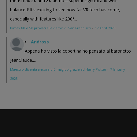
the Pimax 5K and 8K demo—super insightful and well-
balanced! It’s exciting to see how far VR tech has come,
especially with features like 200°...
Pimax 8K e 5K provati alla demo di San Francisco
·
12 April 2025
Andross
Appena ho visto la copertina ho pensato al baronetto
JeanClaude....
Maestro diventa ancora più magico grazie ad Harry Potter
·
7 January
2025