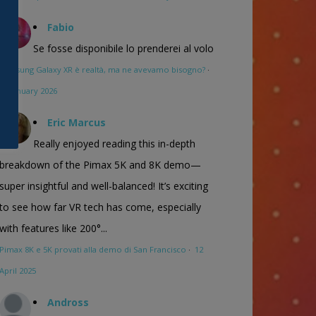
Fabio
Se fosse disponibile lo prenderei al volo
Samsung Galaxy XR è realtà, ma ne avevamo bisogno?
·
16 January 2026
Eric Marcus
Really enjoyed reading this in-depth
breakdown of the Pimax 5K and 8K demo—
super insightful and well-balanced! It’s exciting
to see how far VR tech has come, especially
with features like 200°...
Pimax 8K e 5K provati alla demo di San Francisco
·
12
April 2025
Andross