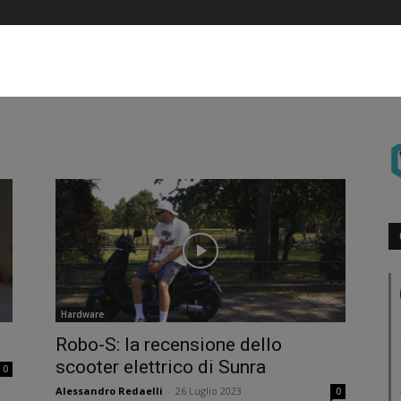
Hardware
Robo-S: la recensione dello
scooter elettrico di Sunra
0
Alessandro Redaelli
-
26 Luglio 2023
0