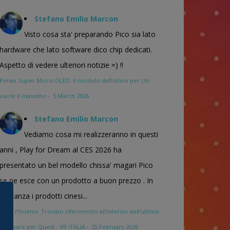
Stefano Emilio Marcon
Visto cosa sta' preparando Pico sia lato
hardware che lato software dico chip dedicati.
Aspetto di vedere ulteriori notizie =) !!
Pimax Super Micro-OLED: il modulo definitivo per chi
vuole il massimo
·
5 March 2026
Stefano Emilio Marcon
Vediamo cosa mi realizzeranno in questi
anni , Play for Dream al CES 2026 ha
presentato un bel modello chissa' magari Pico
se ne esce con un prodotto a buon prezzo . In
sostanza i prodotti cinesi...
Meta Phoenix: Trovato riferimento all'interno dell'ultimo
firmware per Quest - VR ITALIA
·
25 February 2026