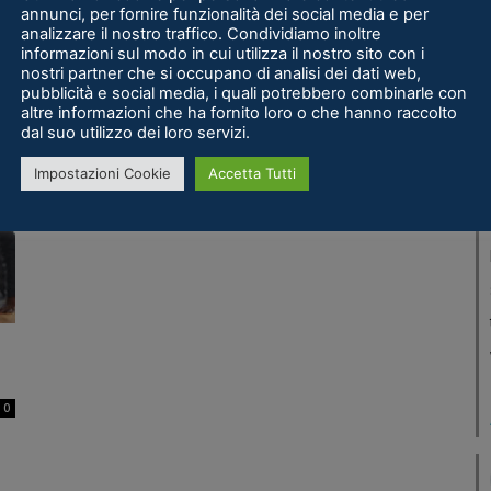
Recensioni
annunci, per fornire funzionalità dei social media e per
analizzare il nostro traffico. Condividiamo inoltre
Pico 4: la recensione del
informazioni sul modo in cui utilizza il nostro sito con i
competitor VR di Quest 2
nostri partner che si occupano di analisi dei dati web,
0
pubblicità e social media, i quali potrebbero combinarle con
Alessandro Redaelli
-
12 Ottobre 2022
0
altre informazioni che ha fornito loro o che hanno raccolto
dal suo utilizzo dei loro servizi.
Impostazioni Cookie
Accetta Tutti
0