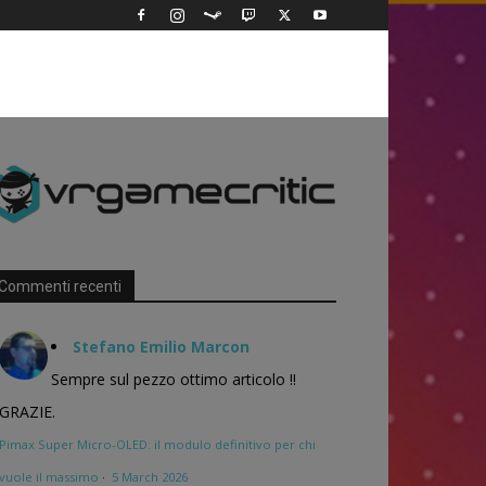
Commenti recenti
Stefano Emilio Marcon
Sempre sul pezzo ottimo articolo !!
GRAZIE.
Pimax Super Micro-OLED: il modulo definitivo per chi
vuole il massimo
·
5 March 2026