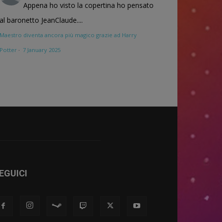
Appena ho visto la copertina ho pensato
al baronetto JeanClaude....
Maestro diventa ancora più magico grazie ad Harry
Potter
·
7 January 2025
EGUICI