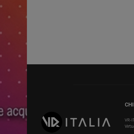
CHI
VR-I
Virt