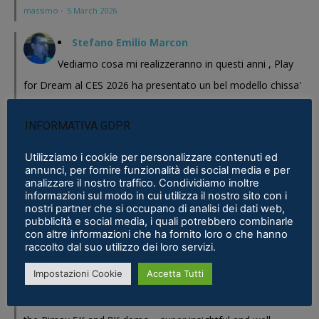
massimo
·
5 March 2026
Stefano Emilio Marcon
Vediamo cosa mi realizzeranno in questi anni , Play
for Dream al CES 2026 ha presentato un bel modello chissa'
magari Pico se ne esce con un prodotto a buon prezzo . In
INFORMATIVA GDPR
sostanza i prodotti cinesi...
Meta Phoenix: Trovato riferimento all'interno dell'ultimo firmware per
Utilizziamo i cookie per personalizzare contenuti ed
annunci, per fornire funzionalità dei social media e per
Quest - VR ITALIA
·
25 February 2026
analizzare il nostro traffico. Condividiamo inoltre
informazioni sul modo in cui utilizza il nostro sito con i
Fabio
nostri partner che si occupano di analisi dei dati web,
pubblicità e social media, i quali potrebbero combinarle
Se fosse disponibile lo prenderei al volo
con altre informazioni che ha fornito loro o che hanno
Samsung Galaxy XR è realtà, ma ne avevamo bisogno?
·
16 January 2026
raccolto dal suo utilizzo dei loro servizi.
Impostazioni Cookie
Accetta Tutti
Eric Marcus
Really enjoyed reading this in-depth breakdown of