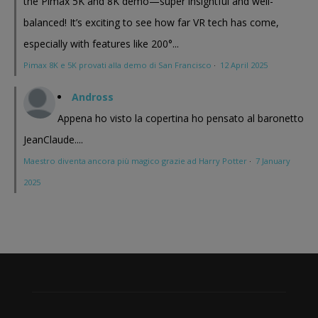
the Pimax 5K and 8K demo—super insightful and well-
balanced! It’s exciting to see how far VR tech has come,
especially with features like 200°...
Pimax 8K e 5K provati alla demo di San Francisco
·
12 April 2025
Andross
Appena ho visto la copertina ho pensato al baronetto
JeanClaude....
Maestro diventa ancora più magico grazie ad Harry Potter
·
7 January
2025