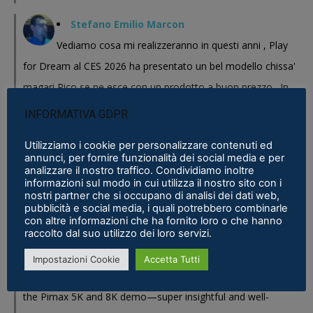
Stefano Emilio Marcon
Vediamo cosa mi realizzeranno in questi anni , Play
for Dream al CES 2026 ha presentato un bel modello chissa'
magari Pico se ne esce con un prodotto a buon prezzo . In
sostanza i prodotti cinesi...
INFORMATIVA GDPR
Meta Phoenix: Trovato riferimento all'interno dell'ultimo firmware per
Utilizziamo i cookie per personalizzare contenuti ed
Quest - VR ITALIA
·
25 February 2026
annunci, per fornire funzionalità dei social media e per
analizzare il nostro traffico. Condividiamo inoltre
Fabio
informazioni sul modo in cui utilizza il nostro sito con i
nostri partner che si occupano di analisi dei dati web,
Se fosse disponibile lo prenderei al volo
pubblicità e social media, i quali potrebbero combinarle
con altre informazioni che ha fornito loro o che hanno
Samsung Galaxy XR è realtà, ma ne avevamo bisogno?
·
16 January 2026
raccolto dal suo utilizzo dei loro servizi.
Eric Marcus
Impostazioni Cookie
Accetta Tutti
Really enjoyed reading this in-depth breakdown of
the Pimax 5K and 8K demo—super insightful and well-