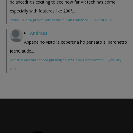
balanced! It’s exciting to see how far VR tech has come,
especially with features like 200°...
Pimax 8K e 5K provati alla demo di San Francisco
·
12 April 2025
Andross
Appena ho visto la copertina ho pensato al baronetto
JeanClaude....
Maestro diventa ancora più magico grazie ad Harry Potter
·
7 January
2025