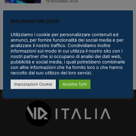
19 Novembre 2024
Pimax Crystal Light: Prestazioni
INFORMATIVA GDPR
di Qualità a Prezzo Competitivo
per la...
Utilizziamo i cookie per personalizzare contenuti ed
Michael «Jshodan» Mighela
-
annunci, per fornire funzionalità dei social media e per
8 Settembre 2024
analizzare il nostro traffico. Condividiamo inoltre
informazioni sul modo in cui utilizza il nostro sito con i
nostri partner che si occupano di analisi dei dati web,
Ansia da PCVR? | Pimax Crystal
pubblicità e social media, i quali potrebbero combinarle
Light per 30 giorni in...
con altre informazioni che ha fornito loro o che hanno
Michael «Jshodan» Mighela
-
2 Agosto 2024
raccolto dal suo utilizzo dei loro servizi.
Impostazioni Cookie
Accetta Tutti