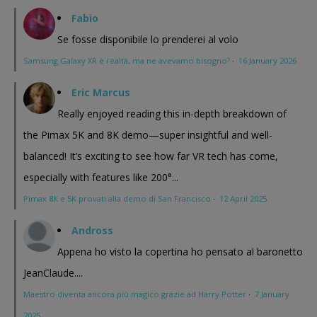
Fabio
Se fosse disponibile lo prenderei al volo
Samsung Galaxy XR è realtà, ma ne avevamo bisogno?
·
16 January 2026
Eric Marcus
Really enjoyed reading this in-depth breakdown of
the Pimax 5K and 8K demo—super insightful and well-
balanced! It’s exciting to see how far VR tech has come,
especially with features like 200°...
Pimax 8K e 5K provati alla demo di San Francisco
·
12 April 2025
Andross
Appena ho visto la copertina ho pensato al baronetto
JeanClaude....
Maestro diventa ancora più magico grazie ad Harry Potter
·
7 January
2025