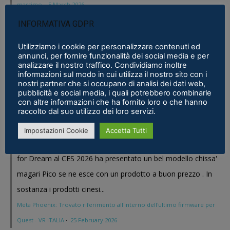
massimo
·
5 March 2026
INFORMATIVA GDPR
Stefano Emilio Marcon
Visto cosa sta' preparando Pico sia lato hardware
Utilizziamo i cookie per personalizzare contenuti ed
annunci, per fornire funzionalità dei social media e per
che lato software dico chip dedicati. Aspetto di vedere
analizzare il nostro traffico. Condividiamo inoltre
ulteriori notizie =) !!
informazioni sul modo in cui utilizza il nostro sito con i
nostri partner che si occupano di analisi dei dati web,
Pimax Super Micro-OLED: il modulo definitivo per chi vuole il
pubblicità e social media, i quali potrebbero combinarle
con altre informazioni che ha fornito loro o che hanno
massimo
·
5 March 2026
raccolto dal suo utilizzo dei loro servizi.
Stefano Emilio Marcon
Impostazioni Cookie
Accetta Tutti
Vediamo cosa mi realizzeranno in questi anni , Play
for Dream al CES 2026 ha presentato un bel modello chissa'
magari Pico se ne esce con un prodotto a buon prezzo . In
sostanza i prodotti cinesi...
Meta Phoenix: Trovato riferimento all'interno dell'ultimo firmware per
Quest - VR ITALIA
·
25 February 2026