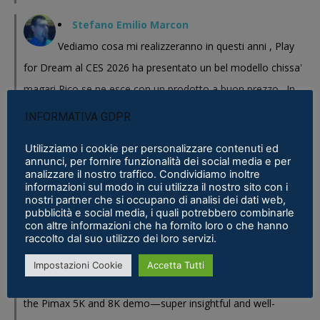
Stefano Emilio Marcon
Vediamo cosa mi realizzeranno in questi anni , Play
for Dream al CES 2026 ha presentato un bel modello chissa'
magari Pico se ne esce con un prodotto a buon prezzo . In
sostanza i prodotti cinesi...
INFORMATIVA GDPR
Meta Phoenix: Trovato riferimento all'interno dell'ultimo firmware per
Utilizziamo i cookie per personalizzare contenuti ed
Quest - VR ITALIA
·
25 February 2026
annunci, per fornire funzionalità dei social media e per
analizzare il nostro traffico. Condividiamo inoltre
Fabio
informazioni sul modo in cui utilizza il nostro sito con i
nostri partner che si occupano di analisi dei dati web,
Se fosse disponibile lo prenderei al volo
pubblicità e social media, i quali potrebbero combinarle
con altre informazioni che ha fornito loro o che hanno
Samsung Galaxy XR è realtà, ma ne avevamo bisogno?
·
16 January 2026
raccolto dal suo utilizzo dei loro servizi.
Eric Marcus
Impostazioni Cookie
Accetta Tutti
Really enjoyed reading this in-depth breakdown of
the Pimax 5K and 8K demo—super insightful and well-