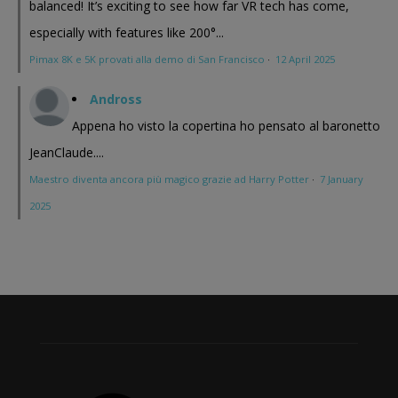
balanced! It’s exciting to see how far VR tech has come,
especially with features like 200°...
Pimax 8K e 5K provati alla demo di San Francisco
·
12 April 2025
Andross
Appena ho visto la copertina ho pensato al baronetto
JeanClaude....
Maestro diventa ancora più magico grazie ad Harry Potter
·
7 January
2025