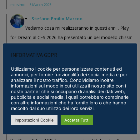
massimo
·
5 March 2026
Stefano Emilio Marcon
Vediamo cosa mi realizzeranno in questi anni , Play
for Dream al CES 2026 ha presentato un bel modello chissa'
magari Pico se ne esce con un prodotto a buon prezzo . In
INFORMATIVA GDPR
sostanza i prodotti cinesi...
Meta Phoenix: Trovato riferimento all'interno dell'ultimo firmware per
Utilizziamo i cookie per personalizzare contenuti ed
annunci, per fornire funzionalità dei social media e per
Quest - VR ITALIA
·
25 February 2026
analizzare il nostro traffico. Condividiamo inoltre
informazioni sul modo in cui utilizza il nostro sito con i
Fabio
nostri partner che si occupano di analisi dei dati web,
pubblicità e social media, i quali potrebbero combinarle
Se fosse disponibile lo prenderei al volo
con altre informazioni che ha fornito loro o che hanno
Samsung Galaxy XR è realtà, ma ne avevamo bisogno?
·
16 January 2026
raccolto dal suo utilizzo dei loro servizi.
Impostazioni Cookie
Accetta Tutti
Eric Marcus
Really enjoyed reading this in-depth breakdown of