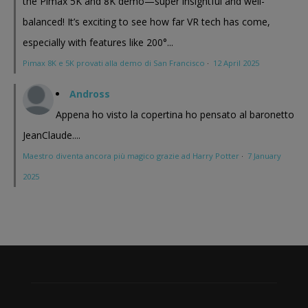
the Pimax 5K and 8K demo—super insightful and well-
balanced! It’s exciting to see how far VR tech has come,
especially with features like 200°...
Pimax 8K e 5K provati alla demo di San Francisco
·
12 April 2025
Andross
Appena ho visto la copertina ho pensato al baronetto
JeanClaude....
Maestro diventa ancora più magico grazie ad Harry Potter
·
7 January
2025