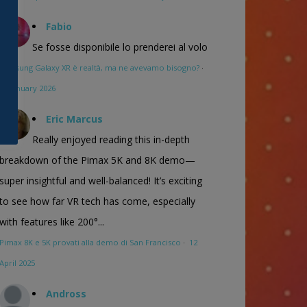
Fabio
Se fosse disponibile lo prenderei al volo
Samsung Galaxy XR è realtà, ma ne avevamo bisogno?
·
16 January 2026
Eric Marcus
Really enjoyed reading this in-depth
breakdown of the Pimax 5K and 8K demo—
super insightful and well-balanced! It’s exciting
to see how far VR tech has come, especially
with features like 200°...
Pimax 8K e 5K provati alla demo di San Francisco
·
12
April 2025
Andross