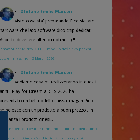
Stefano Emilio Marcon
Visto cosa sta' preparando Pico sia lato
hardware che lato software dico chip dedicati.
Aspetto di vedere ulteriori notizie =) !!
Pimax Super Micro-OLED: il modulo definitivo per chi
vuole il massimo
·
5 March 2026
Stefano Emilio Marcon
Vediamo cosa mi realizzeranno in questi
anni , Play for Dream al CES 2026 ha
presentato un bel modello chissa' magari Pico
se ne esce con un prodotto a buon prezzo . In
sostanza i prodotti cinesi...
Meta Phoenix: Trovato riferimento all'interno dell'ultimo
firmware per Quest - VR ITALIA
·
25 February 2026