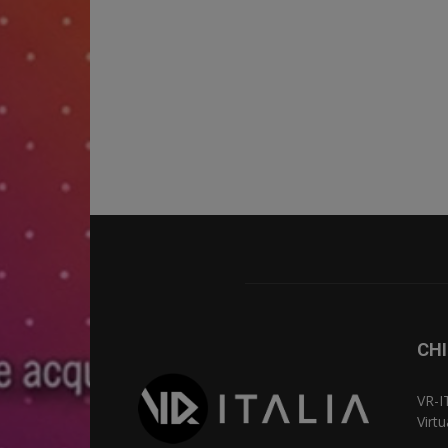
CHI
VR-I
Virt