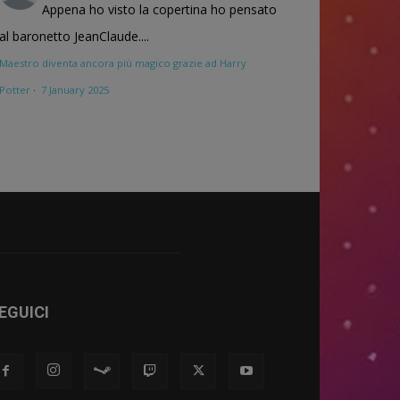
Appena ho visto la copertina ho pensato
al baronetto JeanClaude....
Maestro diventa ancora più magico grazie ad Harry
Potter
·
7 January 2025
EGUICI