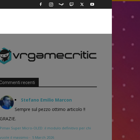
Commenti recenti
Stefano Emilio Marcon
Sempre sul pezzo ottimo articolo !!
GRAZIE.
Pimax Super Micro-OLED: il modulo definitivo per chi
vuole il massimo
·
5 March 2026