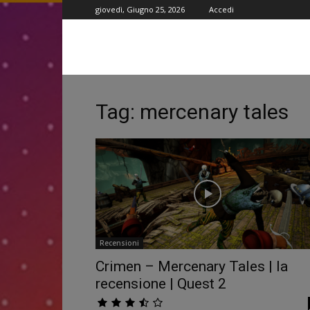
giovedì, Giugno 25, 2026
Accedi
Tag: mercenary tales
Recensioni
Crimen – Mercenary Tales | la
recensione | Quest 2