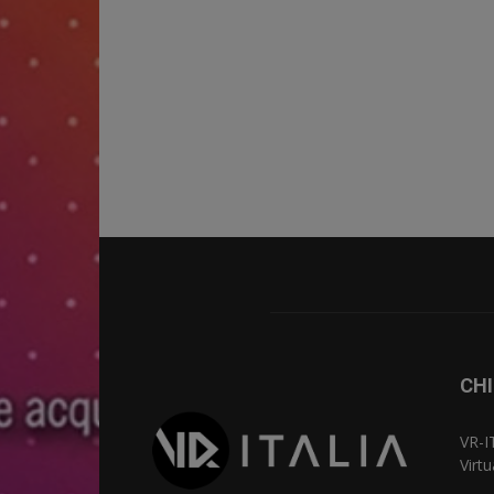
CHI
VR-I
Virt