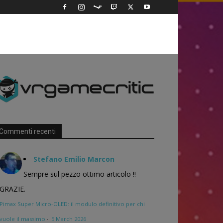
Commenti recenti
Stefano Emilio Marcon
Sempre sul pezzo ottimo articolo !!
GRAZIE.
Pimax Super Micro-OLED: il modulo definitivo per chi
vuole il massimo
·
5 March 2026