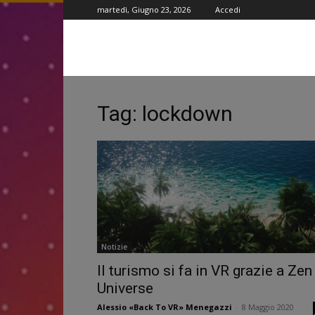
martedì, Giugno 23, 2026
Accedi
Tag: lockdown
Notizie
Il turismo si fa in VR grazie a Zen
Universe
Alessio «Back To VR» Menegazzi
-
8 Maggio 2020