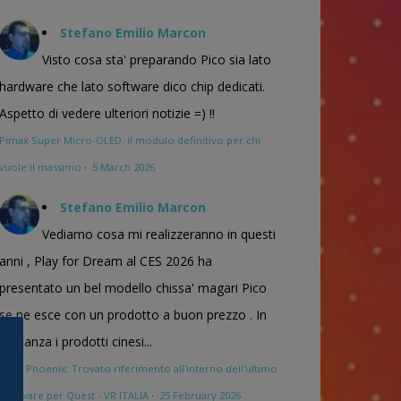
Stefano Emilio Marcon
Visto cosa sta' preparando Pico sia lato
hardware che lato software dico chip dedicati.
Aspetto di vedere ulteriori notizie =) !!
Pimax Super Micro-OLED: il modulo definitivo per chi
vuole il massimo
·
5 March 2026
Stefano Emilio Marcon
Vediamo cosa mi realizzeranno in questi
anni , Play for Dream al CES 2026 ha
presentato un bel modello chissa' magari Pico
se ne esce con un prodotto a buon prezzo . In
sostanza i prodotti cinesi...
Meta Phoenix: Trovato riferimento all'interno dell'ultimo
firmware per Quest - VR ITALIA
·
25 February 2026