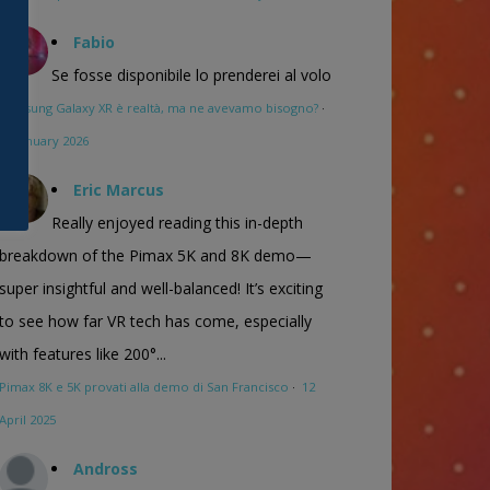
Fabio
Se fosse disponibile lo prenderei al volo
Samsung Galaxy XR è realtà, ma ne avevamo bisogno?
·
16 January 2026
Eric Marcus
Really enjoyed reading this in-depth
breakdown of the Pimax 5K and 8K demo—
super insightful and well-balanced! It’s exciting
to see how far VR tech has come, especially
with features like 200°...
Pimax 8K e 5K provati alla demo di San Francisco
·
12
April 2025
Andross