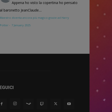
Appena ho visto la copertina ho pensato
al baronetto JeanClaude....
Maestro diventa ancora più magico grazie ad Harry
Potter
·
7 January 2025
EGUICI