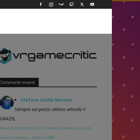
Commenti recenti
Stefano Emilio Marcon
Sempre sul pezzo ottimo articolo !!
GRAZIE.
Pimax Super Micro-OLED: il modulo definitivo per chi
vuole il massimo
·
5 March 2026