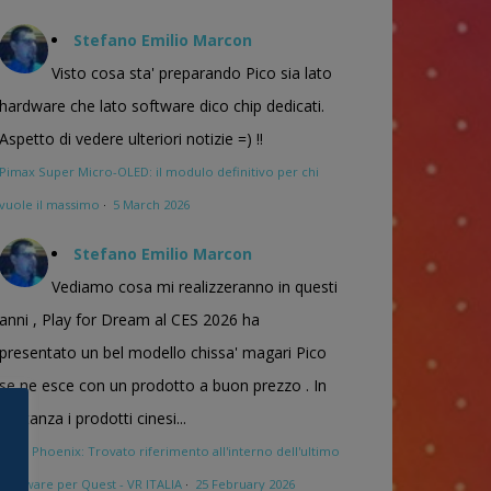
Stefano Emilio Marcon
Visto cosa sta' preparando Pico sia lato
hardware che lato software dico chip dedicati.
Aspetto di vedere ulteriori notizie =) !!
Pimax Super Micro-OLED: il modulo definitivo per chi
vuole il massimo
·
5 March 2026
Stefano Emilio Marcon
Vediamo cosa mi realizzeranno in questi
anni , Play for Dream al CES 2026 ha
presentato un bel modello chissa' magari Pico
se ne esce con un prodotto a buon prezzo . In
sostanza i prodotti cinesi...
Meta Phoenix: Trovato riferimento all'interno dell'ultimo
firmware per Quest - VR ITALIA
·
25 February 2026