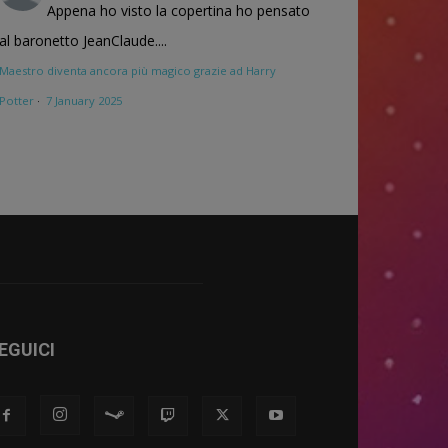
Appena ho visto la copertina ho pensato
al baronetto JeanClaude....
Maestro diventa ancora più magico grazie ad Harry
Potter
·
7 January 2025
EGUICI