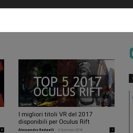
Speciali
I migliori titoli VR del 2017
disponibili per Oculus Rift
Alessandro Redaelli
-
6 Gennaio 2018
0
1