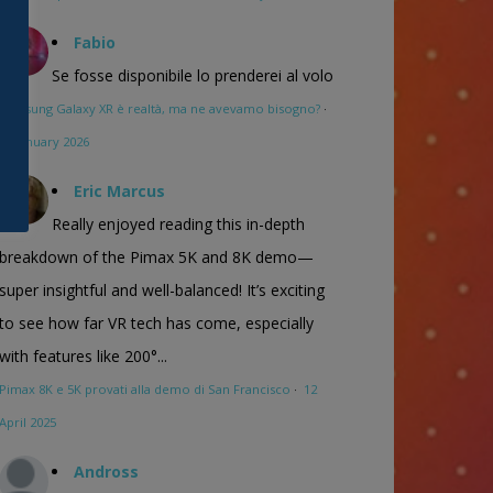
Fabio
Se fosse disponibile lo prenderei al volo
Samsung Galaxy XR è realtà, ma ne avevamo bisogno?
·
16 January 2026
Eric Marcus
Really enjoyed reading this in-depth
breakdown of the Pimax 5K and 8K demo—
super insightful and well-balanced! It’s exciting
to see how far VR tech has come, especially
with features like 200°...
Pimax 8K e 5K provati alla demo di San Francisco
·
12
April 2025
Andross