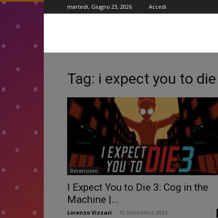
martedì, Giugno 23, 2026
Accedi
Tag: i expect you to die
Recensioni
I Expect You to Die 3: Cog in the
Machine |...
Lorenzo Vizzari
-
16 Settembre 2023