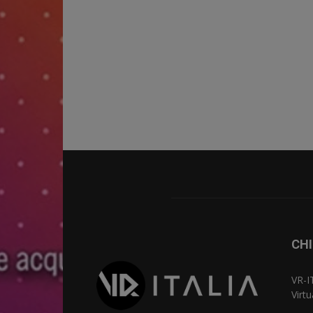
CHI
VR-I
Virt