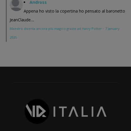
Andross
Appena ho visto la copertina ho pensato al baronetto
JeanClaude....
Maestro diventa ancora più magico grazie ad Harry Potter
·
7 January
2025