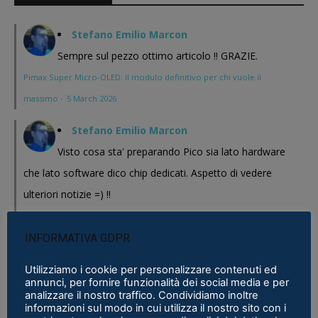
Stefano Emilio Marcon
Sempre sul pezzo ottimo articolo !! GRAZIE.
Pimax Super Micro-OLED: il modulo definitivo per chi vuole il
massimo
·
5 March 2026
Stefano Emilio Marcon
Visto cosa sta' preparando Pico sia lato hardware
che lato software dico chip dedicati. Aspetto di vedere
ulteriori notizie =) !!
Pimax Super Micro-OLED: il modulo definitivo per chi vuole il
massimo
·
5 March 2026
INFORMATIVA GDPR
Stefano Emilio Marcon
Utilizziamo i cookie per personalizzare contenuti ed
annunci, per fornire funzionalità dei social media e per
Vediamo cosa mi realizzeranno in questi anni , Play
analizzare il nostro traffico. Condividiamo inoltre
informazioni sul modo in cui utilizza il nostro sito con i
for Dream al CES 2026 ha presentato un bel modello chissa'