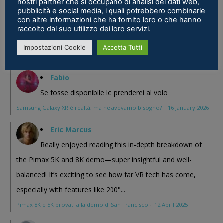
nostri partner che si occupano di analisi dei dati web,
magari Pico se ne esce con un prodotto a buon prezzo . In
pubblicità e social media, i quali potrebbero combinarle
con altre informazioni che ha fornito loro o che hanno
sostanza i prodotti cinesi...
raccolto dal suo utilizzo dei loro servizi.
Meta Phoenix: Trovato riferimento all'interno dell'ultimo firmware per
Impostazioni Cookie
Accetta Tutti
Quest - VR ITALIA
·
25 February 2026
Fabio
Se fosse disponibile lo prenderei al volo
Samsung Galaxy XR è realtà, ma ne avevamo bisogno?
·
16 January 2026
Eric Marcus
Really enjoyed reading this in-depth breakdown of
the Pimax 5K and 8K demo—super insightful and well-
balanced! It’s exciting to see how far VR tech has come,
especially with features like 200°...
Pimax 8K e 5K provati alla demo di San Francisco
·
12 April 2025