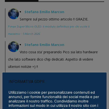
Stefano Emilio Marcon
Sempre sul pezzo ottimo articolo !! GRAZIE.
Pimax Super Micro-OLED: il modulo definitivo per chi vuole il
massimo
·
5 March 2026
Stefano Emilio Marcon
Visto cosa sta' preparando Pico sia lato hardware
che lato software dico chip dedicati. Aspetto di vedere
ulteriori notizie =) !!
Pimax Super Micro-OLED: il modulo definitivo per chi vuole il
massimo
·
5 March 2026
INFORMATIVA GDPR
Stefano Emilio Marcon
Utilizziamo i cookie per personalizzare contenuti ed
annunci, per fornire funzionalità dei social media e per
Vediamo cosa mi realizzeranno in questi anni , Play
analizzare il nostro traffico. Condividiamo inoltre
informazioni sul modo in cui utilizza il nostro sito con i
for Dream al CES 2026 ha presentato un bel modello chissa'