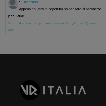
Andross
Appena ho visto la copertina ho pensato al baronetto
JeanClaude....
Maestro diventa ancora più magico grazie ad Harry Potter
·
7 January
2025