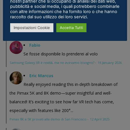
nostri partner che si occupano di analisi dei dati web,
magari Pico se ne esce con un prodotto a buon prezzo . In
pubblicità e social media, i quali potrebbero combinarle
con altre informazioni che ha fornito loro o che hanno
sostanza i prodotti cinesi...
raccolto dal suo utilizzo dei loro servizi.
Meta Phoenix: Trovato riferimento all'interno dell'ultimo firmware per
Impostazioni Cookie
Accetta Tutti
Quest - VR ITALIA
·
25 February 2026
Fabio
Se fosse disponibile lo prenderei al volo
Samsung Galaxy XR è realtà, ma ne avevamo bisogno?
·
16 January 2026
Eric Marcus
Really enjoyed reading this in-depth breakdown of
the Pimax 5K and 8K demo—super insightful and well-
balanced! It’s exciting to see how far VR tech has come,
especially with features like 200°...
Pimax 8K e 5K provati alla demo di San Francisco
·
12 April 2025