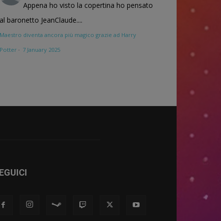
Appena ho visto la copertina ho pensato
al baronetto JeanClaude....
Maestro diventa ancora più magico grazie ad Harry
Potter
·
7 January 2025
EGUICI