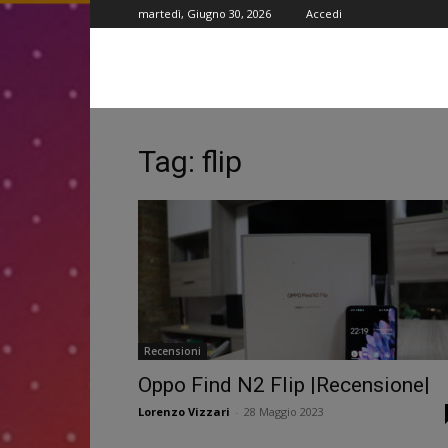
martedì, Giugno 30, 2026
Accedi
Tag: flip
Recensioni
Oppo Find N2 Flip |Recensione|
Lorenzo Vizzari
-
28 Maggio 2023