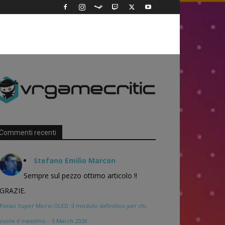
Commenti recenti
Stefano Emilio Marcon
Sempre sul pezzo ottimo articolo !!
GRAZIE.
Pimax Super Micro-OLED: il modulo definitivo per chi
vuole il massimo
·
5 March 2026