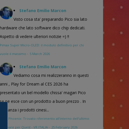
Stefano Emilio Marcon
Visto cosa sta' preparando Pico sia lato
hardware che lato software dico chip dedicati.
Aspetto di vedere ulteriori notizie =) !!
Pimax Super Micro-OLED: il modulo definitivo per chi
vuole il massimo
·
5 March 2026
Stefano Emilio Marcon
Vediamo cosa mi realizzeranno in questi
anni , Play for Dream al CES 2026 ha
presentato un bel modello chissa' magari Pico
se ne esce con un prodotto a buon prezzo . In
sostanza i prodotti cinesi...
Meta Phoenix: Trovato riferimento all'interno dell'ultimo
firmware per Quest - VR ITALIA
·
25 February 2026