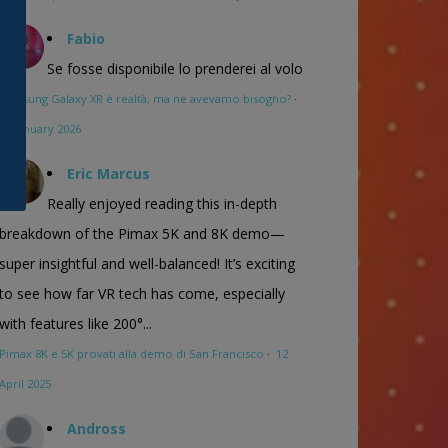
Fabio
Se fosse disponibile lo prenderei al volo
Samsung Galaxy XR è realtà, ma ne avevamo bisogno?
·
16 January 2026
Eric Marcus
Really enjoyed reading this in-depth
breakdown of the Pimax 5K and 8K demo—
super insightful and well-balanced! It’s exciting
to see how far VR tech has come, especially
with features like 200°...
Pimax 8K e 5K provati alla demo di San Francisco
·
12
April 2025
Andross