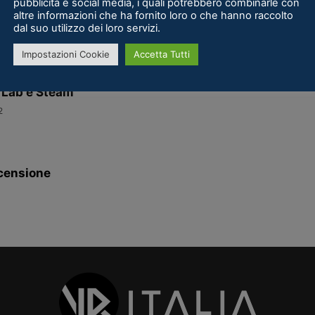
pubblicità e social media, i quali potrebbero combinarle con
g VR: la recensione
altre informazioni che ha fornito loro o che hanno raccolto
dal suo utilizzo dei loro servizi.
Impostazioni Cookie
Accetta Tutti
 Lab e Steam
2
censione