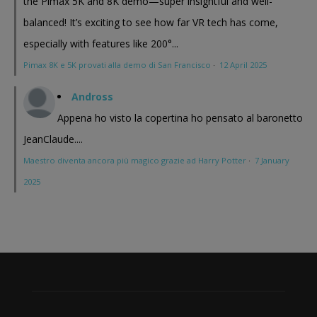
the Pimax 5K and 8K demo—super insightful and well-
balanced! It’s exciting to see how far VR tech has come,
especially with features like 200°...
Pimax 8K e 5K provati alla demo di San Francisco
·
12 April 2025
Andross
Appena ho visto la copertina ho pensato al baronetto
JeanClaude....
Maestro diventa ancora più magico grazie ad Harry Potter
·
7 January
2025