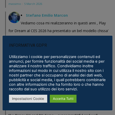
massimo
·
5 March 2026
Stefano Emilio Marcon
Vediamo cosa mi realizzeranno in questi anni , Play
for Dream al CES 2026 ha presentato un bel modello chissa'
magari Pico se ne esce con un prodotto a buon prezzo . In
INFORMATIVA GDPR
sostanza i prodotti cinesi...
Meta Phoenix: Trovato riferimento all'interno dell'ultimo firmware per
Utilizziamo i cookie per personalizzare contenuti ed
annunci, per fornire funzionalità dei social media e per
Quest - VR ITALIA
·
25 February 2026
analizzare il nostro traffico. Condividiamo inoltre
informazioni sul modo in cui utilizza il nostro sito con i
Fabio
nostri partner che si occupano di analisi dei dati web,
pubblicità e social media, i quali potrebbero combinarle
Se fosse disponibile lo prenderei al volo
con altre informazioni che ha fornito loro o che hanno
Samsung Galaxy XR è realtà, ma ne avevamo bisogno?
·
16 January 2026
raccolto dal suo utilizzo dei loro servizi.
Impostazioni Cookie
Accetta Tutti
Eric Marcus
Really enjoyed reading this in-depth breakdown of