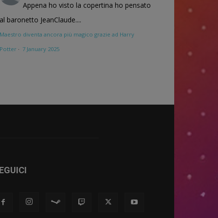
Appena ho visto la copertina ho pensato
al baronetto JeanClaude....
Maestro diventa ancora più magico grazie ad Harry
Potter
·
7 January 2025
EGUICI