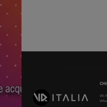
CHI
VR-I
Virt