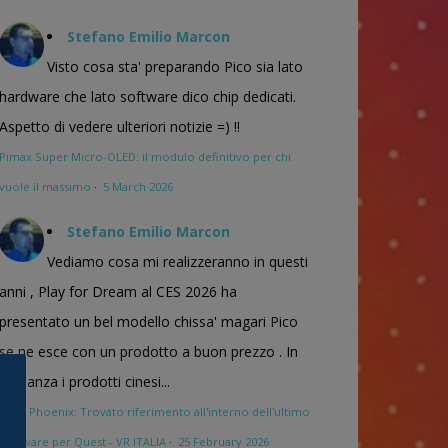
Stefano Emilio Marcon
Visto cosa sta' preparando Pico sia lato
hardware che lato software dico chip dedicati.
Aspetto di vedere ulteriori notizie =) !!
Pimax Super Micro-OLED: il modulo definitivo per chi
vuole il massimo
·
5 March 2026
Stefano Emilio Marcon
Vediamo cosa mi realizzeranno in questi
anni , Play for Dream al CES 2026 ha
presentato un bel modello chissa' magari Pico
se ne esce con un prodotto a buon prezzo . In
sostanza i prodotti cinesi...
Meta Phoenix: Trovato riferimento all'interno dell'ultimo
firmware per Quest - VR ITALIA
·
25 February 2026