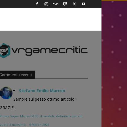
Commenti recenti
Stefano Emilio Marcon
Sempre sul pezzo ottimo articolo !!
GRAZIE.
Pimax Super Micro-OLED: il modulo definitivo per chi
vuole il massimo
·
5 March 2026