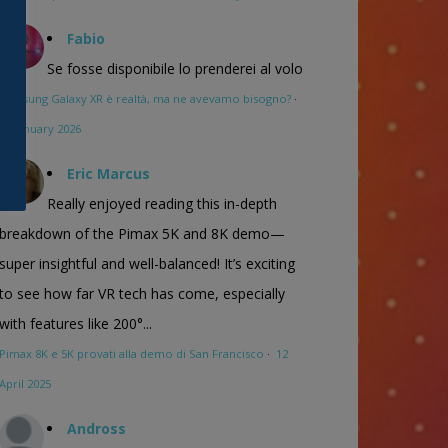
Fabio
Se fosse disponibile lo prenderei al volo
Samsung Galaxy XR è realtà, ma ne avevamo bisogno?
·
16 January 2026
Eric Marcus
Really enjoyed reading this in-depth
breakdown of the Pimax 5K and 8K demo—
super insightful and well-balanced! It’s exciting
to see how far VR tech has come, especially
with features like 200°...
Pimax 8K e 5K provati alla demo di San Francisco
·
12
April 2025
Andross