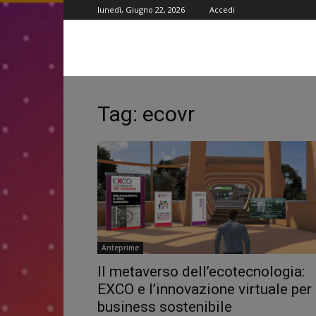
lunedì, Giugno 22, 2026
Accedi
Tag: ecovr
Anteprime
Il metaverso dell’ecotecnologia:
EXCO e l’innovazione virtuale per 
business sostenibile