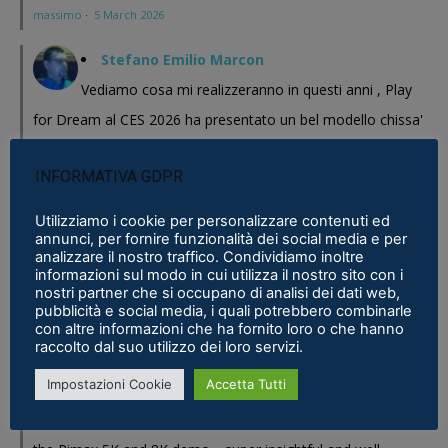
massimo
·
5 March 2026
Stefano Emilio Marcon
Vediamo cosa mi realizzeranno in questi anni , Play
for Dream al CES 2026 ha presentato un bel modello chissa'
magari Pico se ne esce con un prodotto a buon prezzo . In
INFORMATIVA GDPR
sostanza i prodotti cinesi...
Meta Phoenix: Trovato riferimento all'interno dell'ultimo firmware per
Utilizziamo i cookie per personalizzare contenuti ed
annunci, per fornire funzionalità dei social media e per
Quest - VR ITALIA
·
25 February 2026
analizzare il nostro traffico. Condividiamo inoltre
informazioni sul modo in cui utilizza il nostro sito con i
Fabio
nostri partner che si occupano di analisi dei dati web,
pubblicità e social media, i quali potrebbero combinarle
Se fosse disponibile lo prenderei al volo
con altre informazioni che ha fornito loro o che hanno
Samsung Galaxy XR è realtà, ma ne avevamo bisogno?
·
16 January 2026
raccolto dal suo utilizzo dei loro servizi.
Impostazioni Cookie
Accetta Tutti
Eric Marcus
Really enjoyed reading this in-depth breakdown of