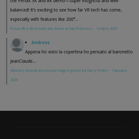
the Pimax 5K and 8K demo—super insightful and well-
balanced! It’s exciting to see how far VR tech has come,
especially with features like 200°...
Pimax 8K e 5K provati alla demo di San Francisco
·
12 April 2025
Andross
Appena ho visto la copertina ho pensato al baronetto
JeanClaude....
Maestro diventa ancora più magico grazie ad Harry Potter
·
7 January
2025