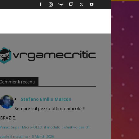
Commenti recenti
Stefano Emilio Marcon
Sempre sul pezzo ottimo articolo !!
GRAZIE.
Pimax Super Micro-OLED: il modulo definitivo per chi
vuole il massimo
·
5 March 2026