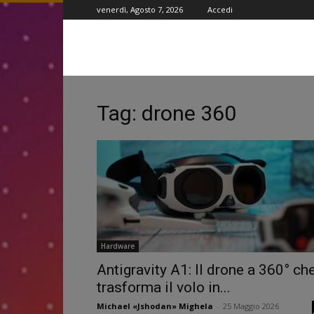
venerdì, Agosto 7, 2026
Accedi
Tag: drone 360
Hardware
Antigravity A1: Il drone a 360° ch
trasforma il volo in...
Michael «Jshodan» Mighela
-
25 Maggio 2026