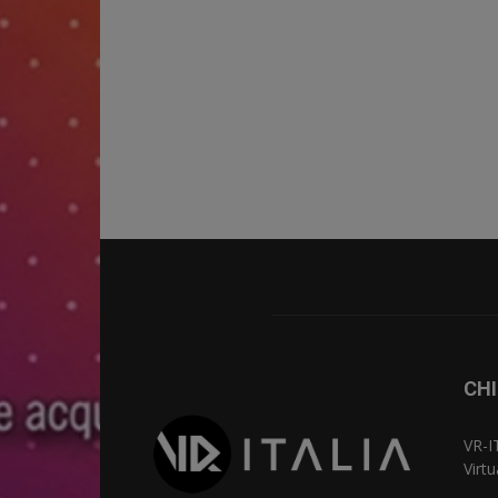
CHI
VR-I
Virt