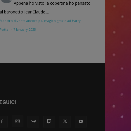
Appena ho visto la copertina ho pensato
al baronetto JeanClaude....
Maestro diventa ancora più magico grazie ad Harry
Potter
·
7 January 2025
EGUICI