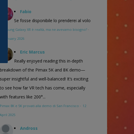
Fabio
Se fosse disponibile lo prenderei al volo
Samsung Galaxy XR è realtà, ma ne avevamo bisogno?
·
16 January 2026
Eric Marcus
Really enjoyed reading this in-depth
breakdown of the Pimax 5K and 8K demo—
super insightful and well-balanced! It’s exciting
to see how far VR tech has come, especially
with features like 200°...
Pimax 8K e 5K provati alla demo di San Francisco
·
12
April 2025
Andross