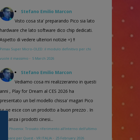
Stefano Emilio Marcon
Visto cosa sta' preparando Pico sia lato
hardware che lato software dico chip dedicati.
Aspetto di vedere ulteriori notizie =) !!
Pimax Super Micro-OLED: il modulo definitivo per chi
vuole il massimo
·
5 March 2026
Stefano Emilio Marcon
Vediamo cosa mi realizzeranno in questi
anni , Play for Dream al CES 2026 ha
presentato un bel modello chissa' magari Pico
se ne esce con un prodotto a buon prezzo . In
sostanza i prodotti cinesi...
Meta Phoenix: Trovato riferimento all'interno dell'ultimo
firmware per Quest - VR ITALIA
·
25 February 2026